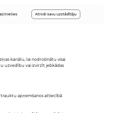
azinieties
Atrodi savu uzstādītāju
iņas kanālu, lai nodrošinātu visai
u uzvedību vai izvirzīt jebkādas
ārtrauktu apņemšanos attiecībā