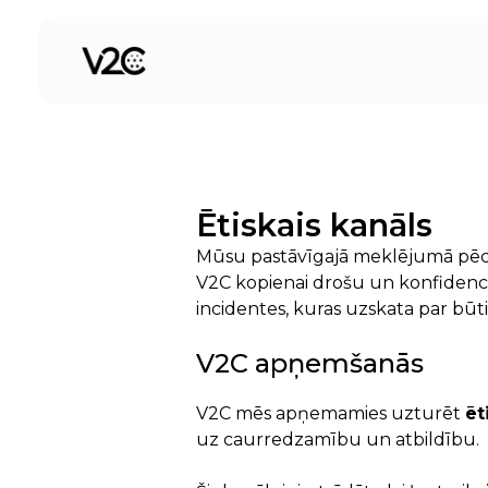
Skip
to
content
Ētiskais kanāls
Mūsu pastāvīgajā meklējumā pē
V2C kopienai drošu un konfidenciā
incidentes, kuras uzskata par būt
V2C apņemšanās
V2C mēs apņemamies uzturēt
ēt
uz caurredzamību un atbildību.