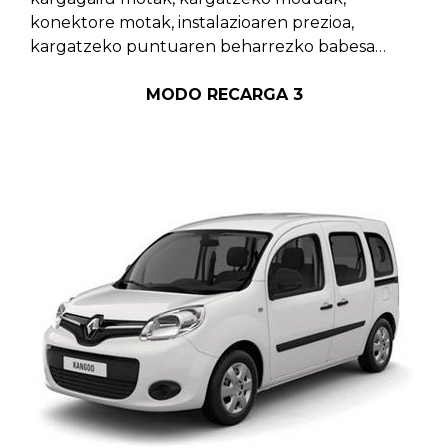
konektore motak, instalazioaren prezioa,
kargatzeko puntuaren beharrezko babesa…
MODO RECARGA 3