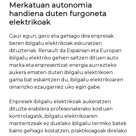
Merkatuan autonomia
handiena duten furgoneta
elektrikoak
Gaur egun, gero eta gehiago dira enpresak
beren ibilgailu elektrikoak eskuratzen
dituztenak. Renault da Espainian eta Europan
ibilgailu elektriko gehien saltzen dituen auto
marka eta enpresentzat energia aurrezteko
aukera ematen duten ibilgailu elektrikoen
gama bat eskaintzen du, ibilgailu elektrikoaren
oinarrizko ezaugarriez uko egin gabe.
Enpresek ibilgailu elektrikoak aukeratzen
dituzte erabilera profesionalerako kostuen
kontrolagatik, ibilgailu elektrikoaren
mantentzeak ez duelako ibilgailu termiko batek
baino gehiago kostatzen, praktikoagoak direlako