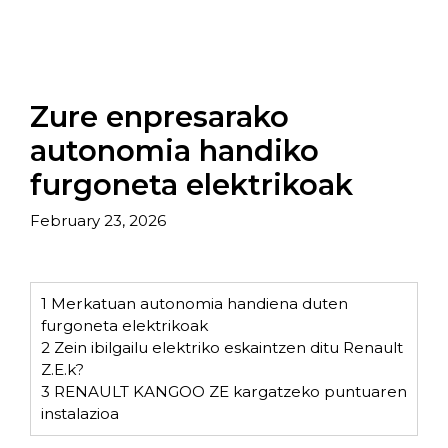
Zure enpresarako
autonomia handiko
furgoneta elektrikoak
February 23, 2026
1
Merkatuan autonomia handiena duten
furgoneta elektrikoak
2
Zein ibilgailu elektriko eskaintzen ditu Renault
Z.E.k?
3
RENAULT KANGOO ZE kargatzeko puntuaren
instalazioa