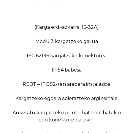
(Karga erdi-azkarra, 16-32A)
Modu 3 kargatzeko gailua
IEC 62196 kargatzeko konektorea
IP 54 babesa
REBT – ITC 52-ren arabera instalazioa
Kargatzeko egoera adierazteko argi seinale
Aukeratu kargatzeko puntu bat hodi batekin
edo konektore batekin.