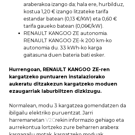
araberakoa izango da; hala ere, hurbilduz,
kostua 1,20 € izango litzateke tarifa
estandar batean (0,13 €/KW) eta 0,60 €
tarifa gaueko batean (0,06€/kW).
RENAULT KANGOO ZE autonomia.
RENAULT KANGOO ZE-k 200 km-ko
autonomia du. 33 kWh-ko karga
gaitasuna duen bateria bati esker.
Hurrengoan, RENAULT KANGOO ZE-ren
kargatzeko puntuaren instalaziorako
aukeratu ditzakezun kargatzeko moduen
ezaugarriak laburbiltzen dizkizugu.
Normalean, modu 3 kargatzea gomendatzen da
ibilgailu elektriko puruentzat. Jarri
harremanetan
V2C
rekin informazio gehiago eta
aurrekontua lortzeko zure beharren arabera:
kargagailu motak, kargatzeko moduak,