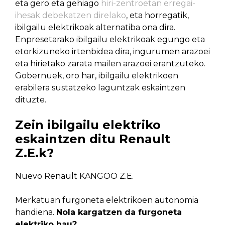
eta gero eta gehiago
hiri-zentroetan erregai-
ihesak debekatzen direlako
, eta horregatik,
ibilgailu elektrikoak alternatiba ona dira.
Enpresetarako ibilgailu elektrikoak egungo eta
etorkizuneko irtenbidea dira, ingurumen arazoei
eta hirietako zarata mailen arazoei erantzuteko.
Gobernuek, oro har, ibilgailu elektrikoen
erabilera sustatzeko laguntzak eskaintzen
dituzte.
Zein ibilgailu elektriko
eskaintzen ditu Renault
Z.E.k?
Nuevo Renault KANGOO Z.E.
Merkatuan furgoneta elektrikoen autonomia
handiena.
Nola kargatzen da furgoneta
elektriko hau?