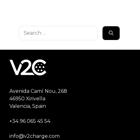
Search
for:
Avenida Camí Nou, 268
46950 Xirivella
Valencia, Spain
+34 96 065 45 54
info@v2charge.com