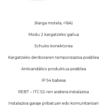
(Karga motela, <16A)
Modu 2 kargatzeko gailua
Schuko konektorea
Kargatzeko denboraren temporizazioa posiblea
Antivandálico produktua posiblea
IP 54 babesa
REBT – ITC 52-ren arabera instalazioa
Instalazioa garaje pribatuan edo komunitarioan