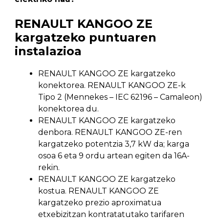
RENAULT KANGOO ZE
kargatzeko puntuaren
instalazioa
RENAULT KANGOO ZE kargatzeko
konektorea. RENAULT KANGOO ZE-k
Tipo 2 (Mennekes – IEC 62196 – Camaleon)
konektorea du.
RENAULT KANGOO ZE kargatzeko
denbora. RENAULT KANGOO ZE-ren
kargatzeko potentzia 3,7 kW da; karga
osoa 6 eta 9 ordu artean egiten da 16A-
rekin.
RENAULT KANGOO ZE kargatzeko
kostua. RENAULT KANGOO ZE
kargatzeko prezio aproximatua
etxebizitzan kontratatutako tarifaren