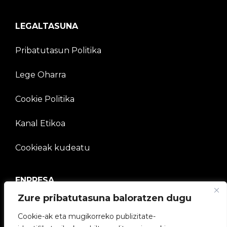
LEGALTASUNA
Pribatutasun Politika
Lege Oharra
Cookie Politika
Kanal Etikoa
Cookieak kudeatu
ENPRESA
Zure pribatutasuna baloratzen dugu
V2C Komunitatea
Cookie-ak eta mugikorreko publizitate-