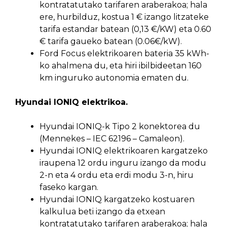
kontratatutako tarifaren araberakoa; hala
ere, hurbilduz, kostua 1 € izango litzateke
tarifa estandar batean (0,13 €/KW) eta 0.60
€ tarifa gaueko batean (0.06€/kW).
Ford Focus elektrikoaren bateria 35 kWh-
ko ahalmena du, eta hiri ibilbideetan 160
km inguruko autonomia ematen du.
Hyundai IONIQ elektrikoa.
Hyundai IONIQ-k Tipo 2 konektorea du
(Mennekes – IEC 62196 – Camaleon).
Hyundai IONIQ elektrikoaren kargatzeko
iraupena 12 ordu inguru izango da modu
2-n eta 4 ordu eta erdi modu 3-n, hiru
faseko kargan.
Hyundai IONIQ kargatzeko kostuaren
kalkulua beti izango da etxean
kontratatutako tarifaren araberakoa; hala