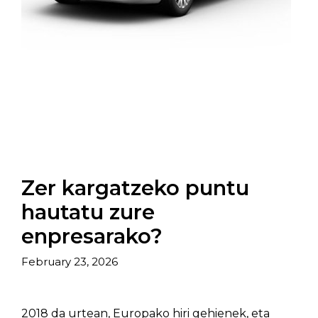
Zer kargatzeko puntu
hautatu zure
enpresarako?
February 23, 2026
2018 da urtean, Europako hiri gehienek, eta