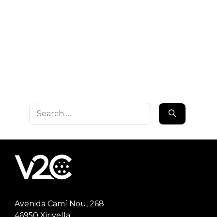
Search
for:
Avenida Camí Nou, 268
46950 Xirivella