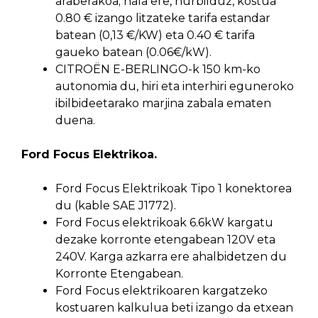
araberakoa; hala ere, hurbilduz, kostua
0.80 € izango litzateke tarifa estandar
batean (0,13 €/KW) eta 0.40 € tarifa
gaueko batean (0.06€/kW).
CITROËN E-BERLINGO-k 150 km-ko
autonomia du, hiri eta interhiri eguneroko
ibilbideetarako marjina zabala ematen
duena.
Ford Focus Elektrikoa.
Ford Focus Elektrikoak Tipo 1 konektorea
du (kable SAE J1772).
Ford Focus elektrikoak 6.6kW kargatu
dezake korronte etengabean 120V eta
240V. Karga azkarra ere ahalbidetzen du
Korronte Etengabean.
Ford Focus elektrikoaren kargatzeko
kostuaren kalkulua beti izango da etxean