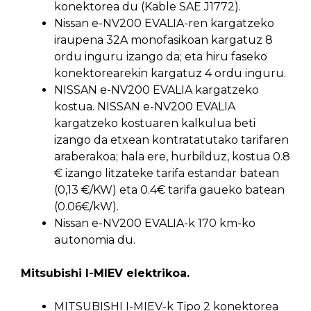
konektorea du (Kable SAE J1772).
Nissan e-NV200 EVALIA-ren kargatzeko
iraupena 32A monofasikoan kargatuz 8
ordu inguru izango da; eta hiru faseko
konektorearekin kargatuz 4 ordu inguru.
NISSAN e-NV200 EVALIA kargatzeko
kostua. NISSAN e-NV200 EVALIA
kargatzeko kostuaren kalkulua beti
izango da etxean kontratatutako tarifaren
araberakoa; hala ere, hurbilduz, kostua 0.8
€ izango litzateke tarifa estandar batean
(0,13 €/KW) eta 0.4€ tarifa gaueko batean
(0.06€/kW).
Nissan e-NV200 EVALIA-k 170 km-ko
autonomia du.
Mitsubishi I-MIEV elektrikoa.
MITSUBISHI I-MIEV-k Tipo 2 konektorea