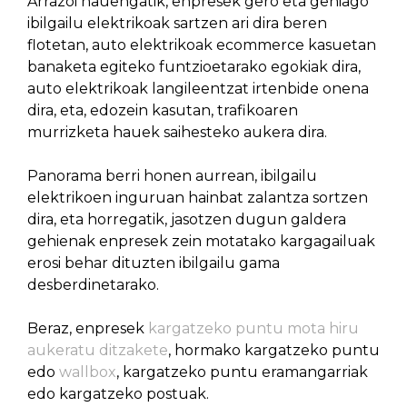
Arrazoi hauengatik, enpresek gero eta gehiago
ibilgailu elektrikoak sartzen ari dira beren
flotetan, auto elektrikoak ecommerce kasuetan
banaketa egiteko funtzioetarako egokiak dira,
auto elektrikoak langileentzat irtenbide onena
dira, eta, edozein kasutan, trafikoaren
murrizketa hauek saihesteko aukera dira.
Panorama berri honen aurrean, ibilgailu
elektrikoen inguruan hainbat zalantza sortzen
dira, eta horregatik, jasotzen dugun galdera
gehienak enpresek zein motatako kargagailuak
erosi behar dituzten ibilgailu gama
desberdinetarako.
Beraz, enpresek
kargatzeko puntu mota hiru
aukeratu ditzakete
, hormako kargatzeko puntu
edo
wallbox
, kargatzeko puntu eramangarriak
edo kargatzeko postuak.