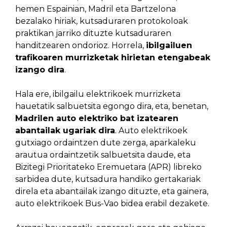
hemen Espainian, Madril eta Bartzelona
bezalako hiriak, kutsaduraren protokoloak
praktikan jarriko dituzte kutsaduraren
handitzearen ondorioz. Horrela,
ibilgailuen
trafikoaren murrizketak hirietan etengabeak
izango dira
.
Hala ere, ibilgailu elektrikoek murrizketa
hauetatik salbuetsita egongo dira, eta, benetan,
Madrilen auto elektriko bat izatearen
abantailak ugariak dira
. Auto elektrikoek
gutxiago ordaintzen dute zerga, aparkaleku
arautua ordaintzetik salbuetsita daude, eta
Bizitegi Prioritateko Eremuetara (APR) libreko
sarbidea dute, kutsadura handiko gertakariak
direla eta abantailak izango dituzte, eta gainera,
auto elektrikoek Bus-Vao bidea erabil dezakete.