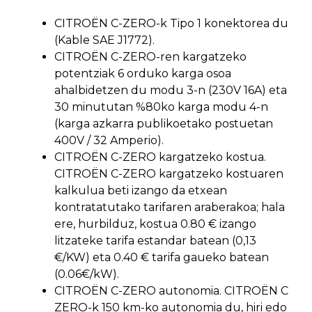
CITROËN C-ZERO-k Tipo 1 konektorea du
(Kable SAE J1772).
CITROËN C-ZERO-ren kargatzeko
potentziak 6 orduko karga osoa
ahalbidetzen du modu 3-n (230V 16A) eta
30 minututan %80ko karga modu 4-n
(karga azkarra publikoetako postuetan
400V / 32 Amperio).
CITROËN C-ZERO kargatzeko kostua.
CITROËN C-ZERO kargatzeko kostuaren
kalkulua beti izango da etxean
kontratatutako tarifaren araberakoa; hala
ere, hurbilduz, kostua 0.80 € izango
litzateke tarifa estandar batean (0,13
€/KW) eta 0.40 € tarifa gaueko batean
(0.06€/kW).
CITROËN C-ZERO autonomia. CITROËN C
ZERO-k 150 km-ko autonomia du, hiri edo