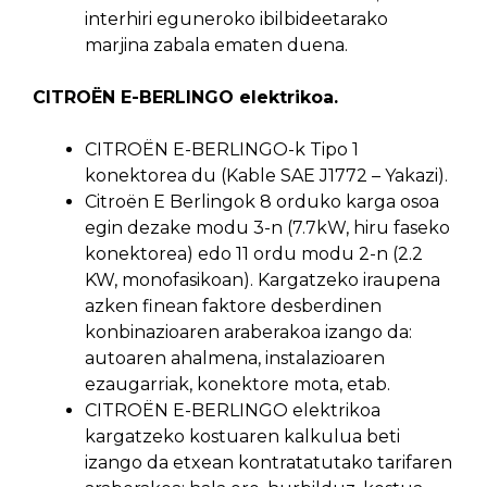
interhiri eguneroko ibilbideetarako
marjina zabala ematen duena.
CITROËN E-BERLINGO elektrikoa.
CITROËN E-BERLINGO-k Tipo 1
konektorea du (Kable SAE J1772 – Yakazi).
Citroën E Berlingok 8 orduko karga osoa
egin dezake modu 3-n (7.7kW, hiru faseko
konektorea) edo 11 ordu modu 2-n (2.2
KW, monofasikoan). Kargatzeko iraupena
azken finean faktore desberdinen
konbinazioaren araberakoa izango da:
autoaren ahalmena, instalazioaren
ezaugarriak, konektore mota, etab.
CITROËN E-BERLINGO elektrikoa
kargatzeko kostuaren kalkulua beti
izango da etxean kontratatutako tarifaren