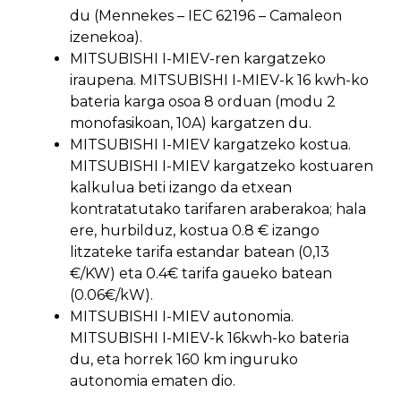
du (Mennekes – IEC 62196 – Camaleon
izenekoa).
MITSUBISHI I-MIEV-ren kargatzeko
iraupena. MITSUBISHI I-MIEV-k 16 kwh-ko
bateria karga osoa 8 orduan (modu 2
monofasikoan, 10A) kargatzen du.
MITSUBISHI I-MIEV kargatzeko kostua.
MITSUBISHI I-MIEV kargatzeko kostuaren
kalkulua beti izango da etxean
kontratatutako tarifaren araberakoa; hala
ere, hurbilduz, kostua 0.8 € izango
litzateke tarifa estandar batean (0,13
€/KW) eta 0.4€ tarifa gaueko batean
(0.06€/kW).
MITSUBISHI I-MIEV autonomia.
MITSUBISHI I-MIEV-k 16kwh-ko bateria
du, eta horrek 160 km inguruko
autonomia ematen dio.