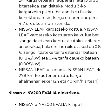
2-n karga osoaren iraupena 11 eta 13 ordu
bitartekoa izan daiteke. Modu 3-ko
kargatzeko puntu batean, hiru faseko
konektorearekin, karga osoaren iraupena
4-7 ordukoa murrizten da.
NISSAN LEAF kargatzeko kostua. NISSAN
LEAF kargatzeko kostuaren kalkulua beti
izango da etxean kontratatutako tarifaren
araberakoa; hala ere, hurbilduz, kostua 0.8
€ izango litzateke tarifa estandar batean
(0,13 €/KW) eta 0.4€ tarifa gaueko batean
(0.06€/kW).
NISSAN LEAF autonomia. NISSAN LEAF-ek
278 km-ko autonomia du. karga
ahalmenari esker (24 eta 40 km/h artean).
Nissan e-NV200 EVALIA elektrikoa.
NISSAN e-NV200 EVALIA-k Tipo 1