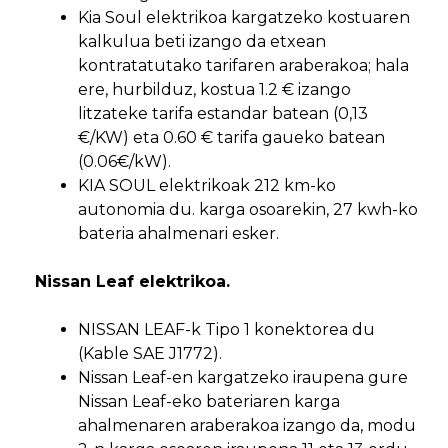
Kia Soul elektrikoa kargatzeko kostuaren
kalkulua beti izango da etxean
kontratatutako tarifaren araberakoa; hala
ere, hurbilduz, kostua 1.2 € izango
litzateke tarifa estandar batean (0,13
€/KW) eta 0.60 € tarifa gaueko batean
(0.06€/kW).
KIA SOUL elektrikoak 212 km-ko
autonomia du. karga osoarekin, 27 kwh-ko
bateria ahalmenari esker.
Nissan Leaf elektrikoa.
NISSAN LEAF-k Tipo 1 konektorea du
(Kable SAE J1772).
Nissan Leaf-en kargatzeko iraupena gure
Nissan Leaf-eko bateriaren karga
ahalmenaren araberakoa izango da, modu