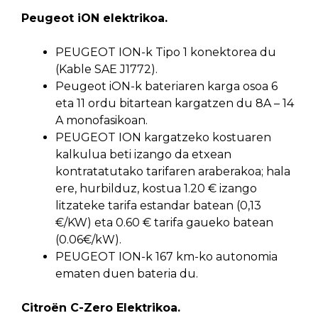
Peugeot iON elektrikoa.
PEUGEOT ION-k Tipo 1 konektorea du
(Kable SAE J1772).
Peugeot iON-k bateriaren karga osoa 6
eta 11 ordu bitartean kargatzen du 8A – 14
A monofasikoan.
PEUGEOT ION kargatzeko kostuaren
kalkulua beti izango da etxean
kontratatutako tarifaren araberakoa; hala
ere, hurbilduz, kostua 1.20 € izango
litzateke tarifa estandar batean (0,13
€/KW) eta 0.60 € tarifa gaueko batean
(0.06€/kW).
PEUGEOT ION-k 167 km-ko autonomia
ematen duen bateria du.
Citroën C-Zero Elektrikoa.