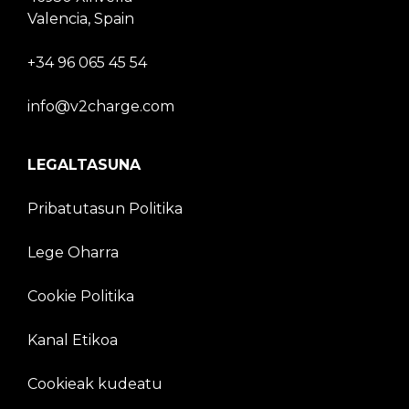
Valencia, Spain
+34 96 065 45 54
info@v2charge.com
LEGALTASUNA
Pribatutasun Politika
Lege Oharra
Cookie Politika
Kanal Etikoa
Cookieak kudeatu