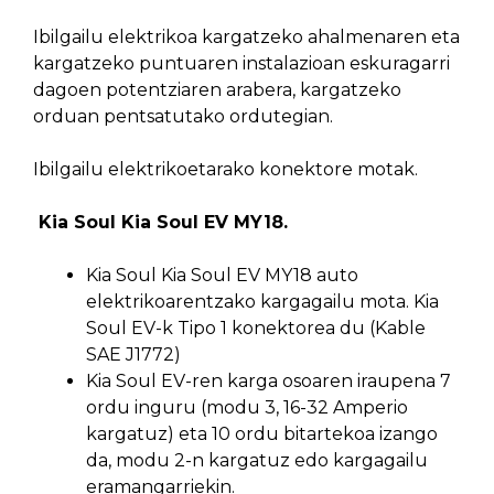
Ibilgailu elektrikoa kargatzeko ahalmenaren eta
kargatzeko puntuaren instalazioan eskuragarri
dagoen potentziaren arabera, kargatzeko
orduan pentsatutako ordutegian.
Ibilgailu elektrikoetarako konektore motak.
Kia Soul Kia Soul EV MY18.
Kia Soul Kia Soul EV MY18 auto
elektrikoarentzako kargagailu mota. Kia
Soul EV-k Tipo 1 konektorea du (Kable
SAE J1772)
Kia Soul EV-ren karga osoaren iraupena 7
ordu inguru (modu 3, 16-32 Amperio
kargatuz) eta 10 ordu bitartekoa izango
da, modu 2-n kargatuz edo kargagailu
eramangarriekin.