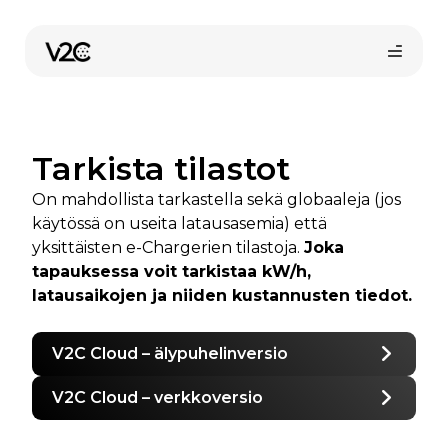
Siirry
sisältöön
Tarkista tilastot
On mahdollista tarkastella sekä globaaleja (jos
käytössä on useita latausasemia) että
yksittäisten e-Chargerien tilastoja.
Joka
tapauksessa voit tarkistaa kW/h,
Osta verkossa
latausaikojen ja niiden kustannusten tiedot.
V2C Cloud – älypuhelinversio
V2C Cloud – verkkoversio