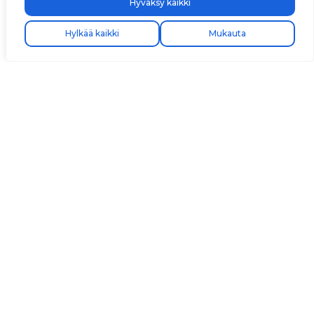
Hyväksy kaikki
Hylkää kaikki
Mukauta
Avenida Camí Nou, 268
46950 Xirivella
Valencia, Espanja
+34 96 065 45 54
info@v2charge.com