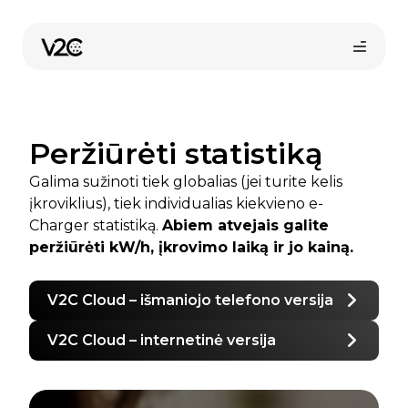
Pereiti
prie
turinio
Peržiūrėti statistiką
Galima sužinoti tiek globalias (jei turite kelis
įkroviklius), tiek individualias kiekvieno e-
Charger statistiką.
Abiem atvejais galite
peržiūrėti kW/h, įkrovimo laiką ir jo kainą.
Pirkti internetu
V2C Cloud – išmaniojo telefono versija
V2C Cloud – internetinė versija