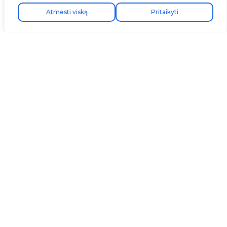
Atmesti viską
Pritaikyti
Avenida Camí Nou, 268
46950 Xirivella
Valencia, Ispanija
+34 96 065 45 54
info@v2charge.com
ĮMONĖ