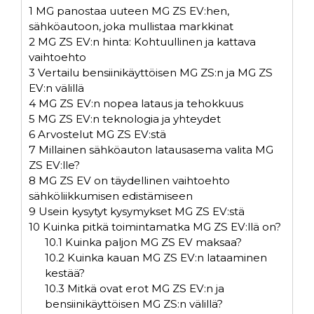
1
MG panostaa uuteen MG ZS EV:hen,
sähköautoon, joka mullistaa markkinat
2
MG ZS EV:n hinta: Kohtuullinen ja kattava
vaihtoehto
3
Vertailu bensiinikäyttöisen MG ZS:n ja MG ZS
EV:n välillä
4
MG ZS EV:n nopea lataus ja tehokkuus
5
MG ZS EV:n teknologia ja yhteydet
6
Arvostelut MG ZS EV:stä
7
Millainen sähköauton latausasema valita MG
ZS EV:lle?
8
MG ZS EV on täydellinen vaihtoehto
sähköliikkumisen edistämiseen
9
Usein kysytyt kysymykset MG ZS EV:stä
10
Kuinka pitkä toimintamatka MG ZS EV:llä on?
10.1
Kuinka paljon MG ZS EV maksaa?
10.2
Kuinka kauan MG ZS EV:n lataaminen
kestää?
10.3
Mitkä ovat erot MG ZS EV:n ja
bensiinikäyttöisen MG ZS:n välillä?