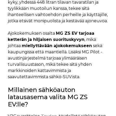
kyky, yhdessä 448 litran tilavan tavaratilan ja
tyylikkään muotoilun kanssa, tekee siitä
ihanteellisen vaihtoehdon perheille ja käyttäjille,
jotka etsivät monipuolista ja kestävää ajoneuvoa.
Ajokokemuksen osalta
MG ZS EV tarjoaa
ketterän ja hiljaisen suorituskyvyn
, mikä
johtaa
miellyttävään ajokokemukseen
sekä
kaupungissa että maantiellä. Lisäksi MG Pilot -
avustinjärjestelmä tarjoaa ylimääräisen
turvallisuustason, mikä tekee siitä yhden
markkinoiden kattavimmista ja
saavutettavimmista sähkö-SUV:ista.
Millainen sähköauton
latausasema valita MG ZS
EV:lle?