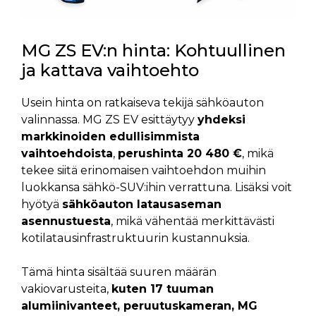
MG ZS EV:n hinta: Kohtuullinen
ja kattava vaihtoehto
Usein hinta on ratkaiseva tekijä sähköauton
valinnassa. MG ZS EV esittäytyy
yhdeksi
markkinoiden edullisimmista
vaihtoehdoista
,
perushinta 20 480 €
, mikä
tekee siitä erinomaisen vaihtoehdon muihin
luokkansa sähkö-SUV:ihin verrattuna. Lisäksi voit
hyötyä
sähköauton latausaseman
asennustuesta
, mikä vähentää merkittävästi
kotilatausinfrastruktuurin kustannuksia.
Tämä hinta sisältää suuren määrän
vakiovarusteita,
kuten 17 tuuman
alumiinivanteet, peruutuskameran, MG