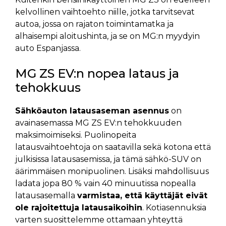
kelvollinen vaihtoehto niille, jotka tarvitsevat
autoa, jossa on rajaton toimintamatka ja
alhaisempi aloitushinta, ja se on MG:n myydyin
auto Espanjassa.
MG ZS EV:n nopea lataus ja
tehokkuus
Sähköauton latausaseman asennus
on
avainasemassa MG ZS EV:n tehokkuuden
maksimoimiseksi. Puolinopeita
latausvaihtoehtoja on saatavilla sekä kotona että
julkisissa latausasemissa, ja tämä sähkö-SUV on
äärimmäisen monipuolinen. Lisäksi mahdollisuus
ladata jopa 80 % vain 40 minuutissa nopealla
latausasemalla
varmistaa, että käyttäjät eivät
ole rajoitettuja latausaikoihin
. Kotiasennuksia
varten suosittelemme ottamaan yhteyttä