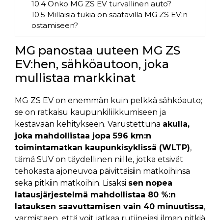
10.4
Onko MG ZS EV turvallinen auto?
10.5
Millaisia tukia on saatavilla MG ZS EV:n
ostamiseen?
MG panostaa uuteen MG ZS
EV:hen, sähköautoon, joka
mullistaa markkinat
MG ZS EV on enemmän kuin pelkkä sähköauto;
se on ratkaisu kaupunkiliikkumiseen ja
kestävään kehitykseen. Varustettuna
akulla,
joka mahdollistaa jopa 596 km:n
toimintamatkan kaupunkisyklissä (WLTP)
,
tämä SUV on täydellinen niille, jotka etsivät
tehokasta ajoneuvoa päivittäisiin matkoihinsa
sekä pitkiin matkoihin. Lisäksi
sen nopea
latausjärjestelmä mahdollistaa 80 %:n
latauksen saavuttamisen vain 40 minuutissa
,
varmistaen, että voit jatkaa rutiinejasi ilman pitkiä