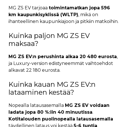
MG ZS EV tarjoaa
toimintamatkan jopa 596
km kaupunkisyklissä (WLTP)
, mikä on
ihanteellinen kaupunkiajoon ja pitkiin matkoihin.
Kuinka paljon MG ZS EV
maksaa?
MG ZS EV:n perushinta alkaa 20 480 eurosta
,
ja Luxury-version edistyneemmät vaihtoehdot
alkavat 22 180 eurosta.
Kuinka kauan MG ZS EV:n
lataaminen kestää?
Nopealla latausasemalla
MG ZS EV voidaan
ladata jopa 80 %:iin 40 minuutissa
.
Kotitalouden puolinopealla latausasemalla
täydellinen lataus voi kestää
5-6 tuntia
.