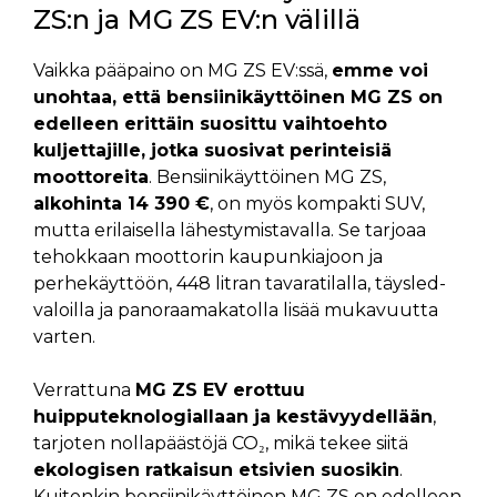
ZS:n ja MG ZS EV:n välillä
Vaikka pääpaino on MG ZS EV:ssä,
emme voi
unohtaa, että bensiinikäyttöinen MG ZS on
edelleen erittäin suosittu vaihtoehto
kuljettajille, jotka suosivat perinteisiä
moottoreita
. Bensiinikäyttöinen MG ZS,
alkohinta 14 390 €
, on myös kompakti SUV,
mutta erilaisella lähestymistavalla. Se tarjoaa
tehokkaan moottorin kaupunkiajoon ja
perhekäyttöön, 448 litran tavaratilalla, täysled-
valoilla ja panoraamakatolla lisää mukavuutta
varten.
Verrattuna
MG ZS EV erottuu
huipputeknologiallaan ja kestävyydellään
,
tarjoten nollapäästöjä CO₂, mikä tekee siitä
ekologisen ratkaisun etsivien suosikin
.
Kuitenkin bensiinikäyttöinen MG ZS on edelleen