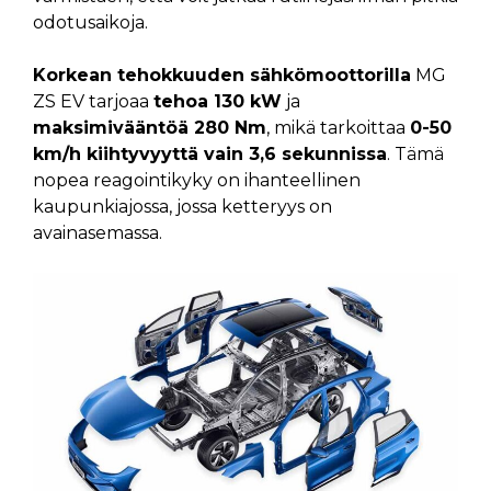
odotusaikoja.
Korkean tehokkuuden sähkömoottorilla
MG
ZS EV tarjoaa
tehoa 130 kW
ja
maksimivääntöä 280 Nm
, mikä tarkoittaa
0-50
km/h kiihtyvyyttä vain 3,6 sekunnissa
. Tämä
nopea reagointikyky on ihanteellinen
kaupunkiajossa, jossa ketteryys on
avainasemassa.