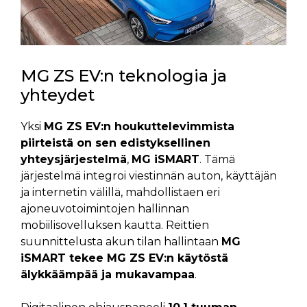
MG ZS EV:n teknologia ja
yhteydet
Yksi
MG ZS EV:n houkuttelevimmista
piirteistä on sen edistyksellinen
yhteysjärjestelmä
,
MG iSMART
. Tämä
järjestelmä integroi viestinnän auton, käyttäjän
ja internetin välillä, mahdollistaen eri
ajoneuvotoimintojen hallinnan
mobiilisovelluksen kautta. Reittien
suunnittelusta akun tilan hallintaan
MG
iSMART tekee MG ZS EV:n käytöstä
älykkäämpää ja mukavampaa
.