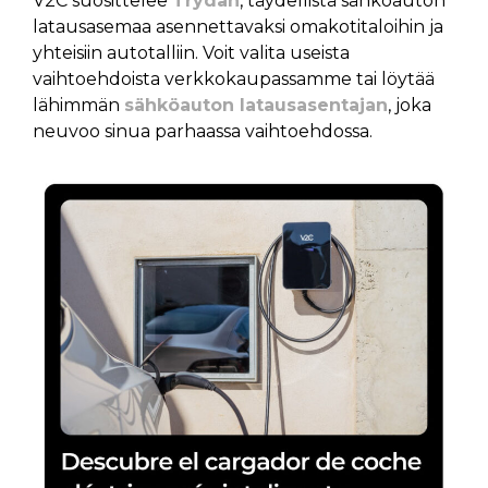
V2C suosittelee
Trydan
, täydellistä sähköauton
latausasemaa asennettavaksi omakotitaloihin ja
yhteisiin autotalliin. Voit valita useista
vaihtoehdoista verkkokaupassamme tai löytää
lähimmän
sähköauton latausasentajan
, joka
neuvoo sinua parhaassa vaihtoehdossa.