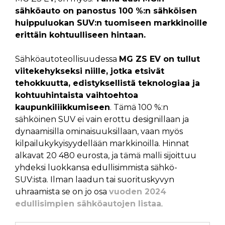
sähköauto on panostus 100 %:n sähköisen
huippuluokan SUV:n tuomiseen markkinoille
erittäin kohtuulliseen hintaan.
Sähköautoteollisuudessa
MG ZS EV on tullut
viitekehykseksi niille, jotka etsivät
tehokkuutta, edistyksellistä teknologiaa ja
kohtuuhintaista vaihtoehtoa
kaupunkiliikkumiseen
. Tämä 100 %:n
sähköinen SUV ei vain erottu designillaan ja
dynaamisilla ominaisuuksillaan, vaan myös
kilpailukykyisyydellään markkinoilla. Hinnat
alkavat 20 480 eurosta, ja tämä malli sijoittuu
yhdeksi luokkansa edullisimmista sähkö-
SUV:ista. Ilman laadun tai suorituskyvyn
uhraamista se on jo osa
vuoden 2024
edullisimpien sähköautojen listaa
.