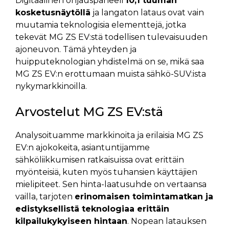
Digitaalinen ohjauspaneeli
10,1 tuuman
kosketusnäytöllä
ja langaton lataus ovat vain
muutamia teknologisia elementtejä, jotka
tekevät MG ZS EV:stä todellisen tulevaisuuden
ajoneuvon. Tämä yhteyden ja
huipputeknologian yhdistelmä on se, mikä saa
MG ZS EV:n erottumaan muista sähkö-SUV:ista
nykymarkkinoilla.
Arvostelut MG ZS EV:stä
Analysoituamme markkinoita ja erilaisia MG ZS
EV:n ajokokeita, asiantuntijamme
sähköliikkumisen ratkaisuissa ovat erittäin
myönteisiä, kuten myös tuhansien käyttäjien
mielipiteet. Sen hinta-laatusuhde on vertaansa
vailla, tarjoten
erinomaisen toimintamatkan ja
edistyksellistä teknologiaa erittäin
kilpailukykyiseen hintaan
. Nopean latauksen