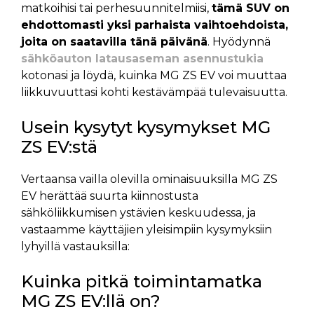
matkoihisi tai perhesuunnitelmiisi,
tämä SUV on
ehdottomasti yksi parhaista vaihtoehdoista,
joita on saatavilla tänä päivänä
. Hyödynnä
sähköauton latausaseman asennustukia
kotonasi ja löydä, kuinka MG ZS EV voi muuttaa
liikkuvuuttasi kohti kestävämpää tulevaisuutta.
Usein kysytyt kysymykset MG
ZS EV:stä
Vertaansa vailla olevilla ominaisuuksilla MG ZS
EV herättää suurta kiinnostusta
sähköliikkumisen ystävien keskuudessa, ja
vastaamme käyttäjien yleisimpiin kysymyksiin
lyhyillä vastauksilla:
Kuinka pitkä toimintamatka
MG ZS EV:llä on?