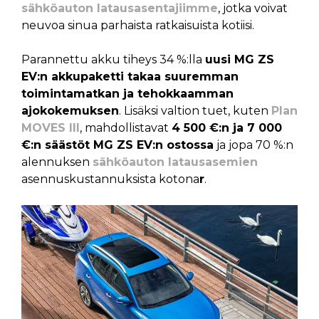
sähköauton latausasentajiimme
, jotka voivat
neuvoa sinua parhaista ratkaisuista kotiisi.
Parannettu akku tiheys 34 %:lla
uusi MG ZS
EV:n akkupaketti takaa suuremman
toimintamatkan ja tehokkaamman
ajokokemuksen
. Lisäksi valtion tuet, kuten
Plan
MOVES III
, mahdollistavat
4 500 €:n ja 7 000
€:n säästöt MG ZS EV:n ostossa
ja jopa 70 %:n
alennuksen
sähköauton latausasemien
asennuskustannuksista kotona
r
.