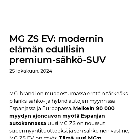
MG ZS EV: modernin
elämän edullisin
premium-sähkö-SUV
25 lokakuun, 2024
MG-brändi on muodostumassa erittäin tärkeäksi
pilariksi sähkö- ja hybridiautojen myynnissä
Espanjassa ja Euroopassa.
Melkein 90 000
myydyn ajoneuvon myötä Espanjan
autokannassa
uusi MG ZS on noussut
supermyyntituotteeksi, ja sen sähköinen vastine,
MG ZS EV, on myös.
Tämä uusi MG:n