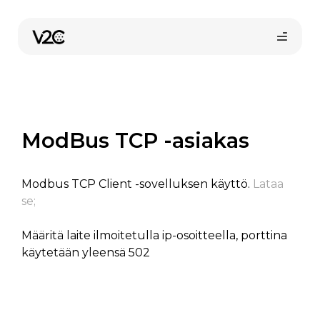
Siirry
sisältöön
ModBus TCP -asiakas
Modbus TCP Client -sovelluksen käyttö.
Lataa
Osta verkossa
se;
Määritä laite ilmoitetulla ip-osoitteella, porttina
käytetään yleensä 502