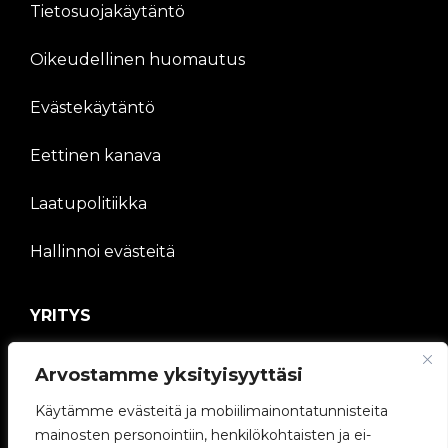
Tietosuojakäytäntö
Oikeudellinen huomautus
Evästekäytäntö
Eettinen kanava
Laatupolitiikka
Hallinnoi evästeitä
YRITYS
V2C-yhteisö
Arvostamme yksityisyyttäsi
Työskentele kanssamme
Käytämme evästeitä ja mobiilimainontatunnisteita
mainosten personointiin, henkilökohtaisten ja ei-