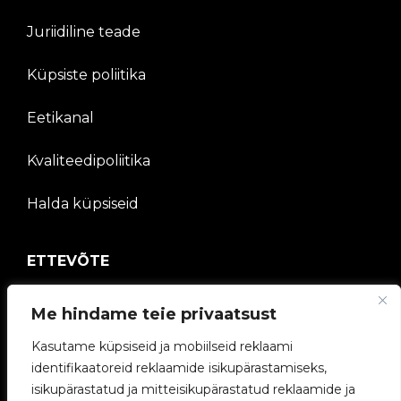
Juriidiline teade
Küpsiste poliitika
Eetikanal
Kvaliteedipoliitika
Halda küpsiseid
ETTEVÕTE
V2C kogukond
Me hindame teie privaatsust
Töötage meiega
Kasutame küpsiseid ja mobiilseid reklaami
identifikaatoreid reklaamide isikupärastamiseks,
e-Laadijad
isikupärastatud ja mitteisikupärastatud reklaamide ja