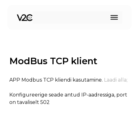
Skip
to
content
ModBus TCP klient
APP Modbus TCP kliendi kasutamine.
Laadi alla;
Konfigureerige seade antud IP-aadressiga, port
on tavaliselt 502