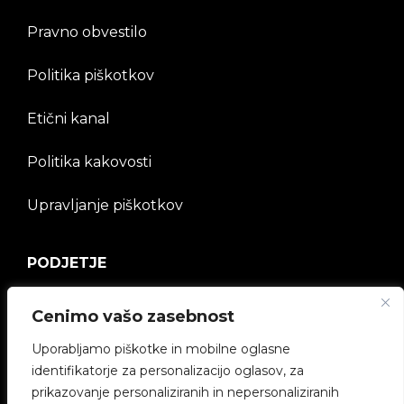
Pravno obvestilo
Politika piškotkov
Etični kanal
Politika kakovosti
Upravljanje piškotkov
PODJETJE
Skupnost V2C
Cenimo vašo zasebnost
Delaj z nami
Uporabljamo piškotke in mobilne oglasne
identifikatorje za personalizacijo oglasov, za
e-Chargers
prikazovanje personaliziranih in nepersonaliziranih