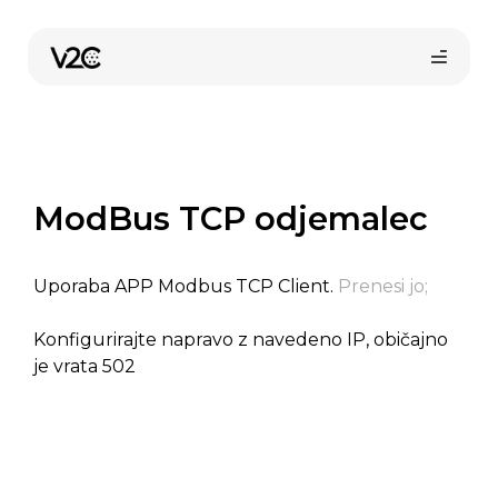
Skip
to
content
ModBus TCP odjemalec
Uporaba APP Modbus TCP Client.
Prenesi jo;
Konfigurirajte napravo z navedeno IP, običajno
je vrata 502