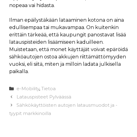
nopeaa vai hidasta.
Ilman epäilystäkään lataaminen kotona on aina
edullisempaa tai mukavampaa. On kuitenkin
erittäin tärkeää, että kaupungit panostavat lisää
latauspisteiden lisäämiseen kaduilleen.
Muistetaan, että monet käyttäjät voivat epäröidä
sähköautojen ostoa akkujen riittämättömyyden
vuoksi, eli siitä, miten ja milloin ladata julkisella
paikalla.
Kategoriat
e-Mobility
,
Tietoa
Latauspisteet Pylväässä
Sähkökäyttöisten autojen latausmuodot ja -
tyypit markkinoilla