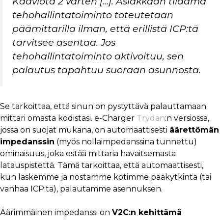
Kaaviota 2 varten […]. Asiakkaan tilaama
tehohallintatoiminto toteutetaan
päämittarilla ilman, että erillistä ICP:tä
tarvitsee asentaa. Jos
tehohallintatoiminto aktivoituu, sen
palautus tapahtuu suoraan asunnosta.
Se tarkoittaa, että sinun on pystyttävä palauttamaan
mittari omasta kodistasi. e-Charger
Trydan
:n versiossa,
jossa on suojat mukana, on automaattisesti
äärettömän
impedanssin
(myös nollaimpedanssina tunnettu)
ominaisuus, joka estää mittaria havaitsemasta
latauspistettä. Tämä tarkoittaa, että automaattisesti,
kun laskemme ja nostamme kotimme pääkytkintä (tai
vanhaa ICP:tä), palautamme asennuksen.
Äärimmäinen impedanssi on
V2C:n kehittämä