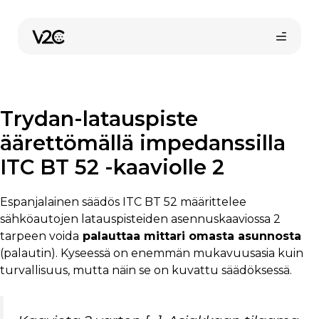
Siirry
sisältöön
Trydan-latauspiste
äärettömällä impedanssilla
ITC BT 52 -kaaviolle 2
Osta verkossa
Espanjalainen säädös ITC BT 52 määrittelee
sähköautojen latauspisteiden asennuskaaviossa 2
tarpeen voida
palauttaa mittari omasta asunnosta
(palautin). Kyseessä on enemmän mukavuusasia kuin
turvallisuus, mutta näin se on kuvattu säädöksessä.