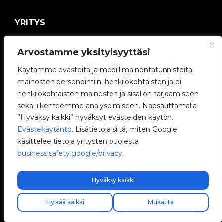
YRITYS
V2C-yhteisö
Arvostamme yksityisyyttäsi
Työskentele kanssamme
Käytämme evästeitä ja mobiilimainontatunnisteita
mainosten personointiin, henkilökohtaisten ja ei-
e-Chargers
henkilökohtaisten mainosten ja sisällön tarjoamiseen
sekä liikenteemme analysoimiseen. Napsauttamalla
V2C Power
”Hyväksy kaikki” hyväksyt evästeiden käytön.
Evästekäytäntö
. Lisätietoja siitä, miten Google
V2C Cloud
käsittelee tietoja yritysten puolesta
business.safety.google/privacy
.
Blogi
Hyväksy kaikki
Hylkää kaikki
Mukauta
V2C © 2026 All rights reserved.