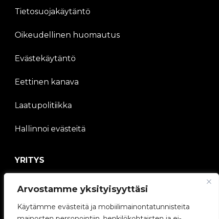
Tietosuojakäytäntö
Oikeudellinen huomautus
Evästekäytäntö
Eettinen kanava
Laatupolitiikka
Hallinnoi evästeitä
YRITYS
V2C-yhteisö
Arvostamme yksityisyyttäsi
Työskentele kanssamme
Käytämme evästeitä ja mobiilimainontatunnisteita
mainosten personointiin, henkilökohtaisten ja ei-