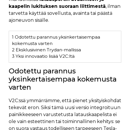
kaapelin lukituksen suoraan liittimestä
, ilman
tarvetta käyttää sovellusta, avainta tai päästä
ajoneuvon sisälle.
1
Odotettu parannus yksinkertaisempaa
kokemusta varten
2
Eksklusiivinen Trydan-mallissa
3
Yksi innovaatio lisää V2C:ltä
Odotettu parannus
yksinkertaisempaa kokemusta
varten
V2C:ssä ymmärrämme, että pienet yksityiskohdat
tekevät eron. Siksi tämä uusi versio integroituun
painikkeeseen varustetusta latauskaapelista ei
ole vain esteettinen tai toiminnallinen kehitys: se
on suora vastaus todelliseen tarpeeseen Tesla-