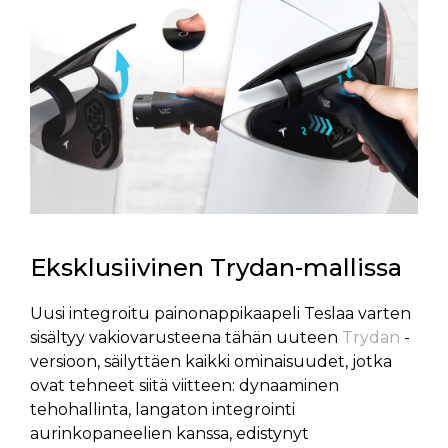
Eksklusiivinen Trydan-mallissa
Uusi integroitu painonappikaapeli Teslaa varten
sisältyy vakiovarusteena tähän uuteen
Trydan
-
versioon, säilyttäen kaikki ominaisuudet, jotka
ovat tehneet siitä viitteen: dynaaminen
tehohallinta, langaton integrointi
aurinkopaneelien kanssa, edistynyt