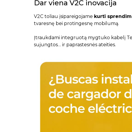
Dar viena V2C inovacija
V2C toliau įsipareigojame
kurti sprendimu
tvaresnę bei protingesnę mobilumą.
Įtraukdami integruotą mygtuko kabelį Tes
sujungtos… ir paprastesnės ateities.