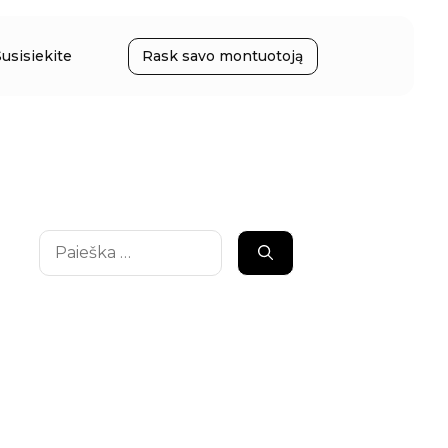
Susisiekite
Rask savo montuotoją
Ieškoti: