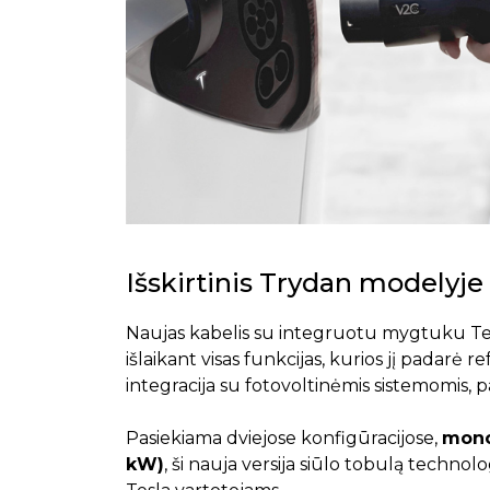
Išskirtinis Trydan modelyje
Naujas kabelis su integruotu mygtuku Tes
išlaikant visas funkcijas, kurios jį padarė 
integracija su fotovoltinėmis sistemomis, pa
Pasiekiama dviejose konfigūracijose,
monof
kW)
, ši nauja versija siūlo tobulą technol