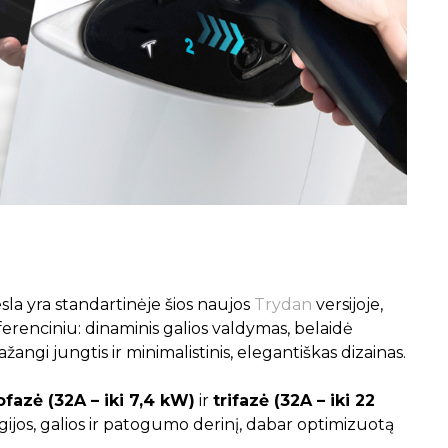
la yra standartinėje šios naujos
Trydan
versijoje,
referenciniu: dinaminis galios valdymas, belaidė
žangi jungtis ir minimalistinis, elegantiškas dizainas.
azė (32A – iki 7,4 kW)
ir
trifazė (32A – iki 22
ogijos, galios ir patogumo derinį, dabar optimizuotą