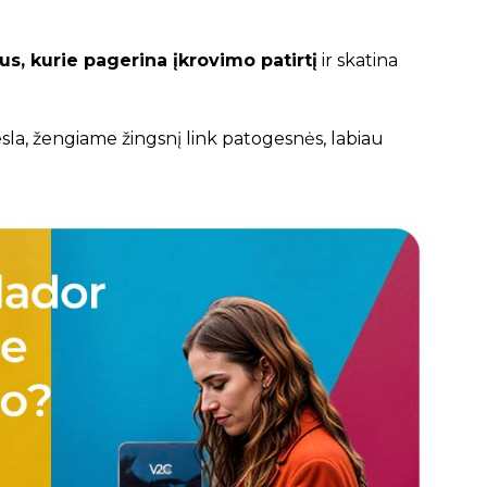
s, kurie pagerina įkrovimo patirtį
ir skatina
la, žengiame žingsnį link patogesnės, labiau