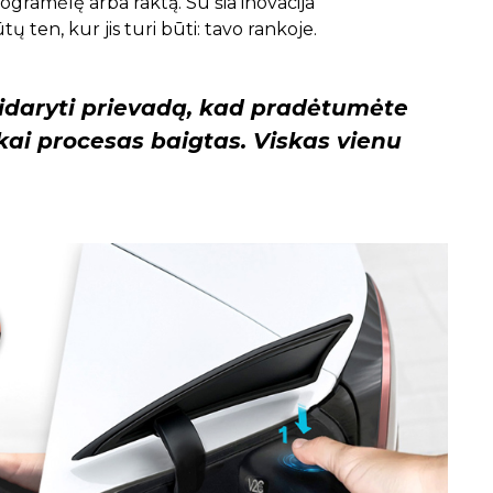
gramėlę arba raktą. Su šia inovacija
ten, kur jis turi būti: tavo rankoje.
tidaryti prievadą, kad pradėtumėte
, kai procesas baigtas. Viskas vienu