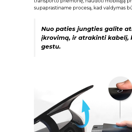
transporto priemonę, naudoti mobiliąją pro
supaprastiname procesą, kad valdymas būtų 
Nuo paties jungties galite a
įkrovimą, ir atrakinti kabelį
gestu.