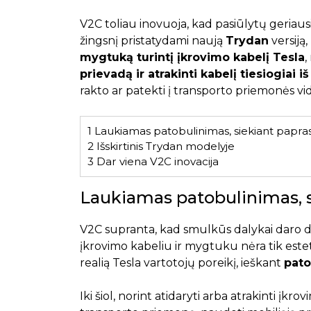
V2C toliau inovuoja, kad pasiūlytų geriaus
žingsnį pristatydami naują
Trydan
versiją
mygtuką turintį įkrovimo kabelį Tesla
,
prievadą ir atrakinti kabelį tiesiogiai i
rakto ar patekti į transporto priemonės vi
1
Laukiamas patobulinimas, siekiant papras
2
Išskirtinis Trydan modelyje
3
Dar viena V2C inovacija
Laukiamas patobulinimas, s
V2C supranta, kad smulkūs dalykai daro did
įkrovimo kabeliu ir mygtuku nėra tik estetin
realią Tesla vartotojų poreikį, ieškant
pato
Iki šiol, norint atidaryti arba atrakinti įk