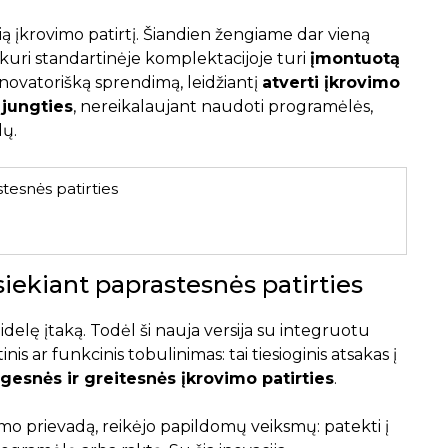
ią įkrovimo patirtį. Šiandien žengiame dar vieną
, kuri standartinėje komplektacijoje turi
įmontuotą
 novatorišką sprendimą, leidžiantį
atverti įkrovimo
š jungties
, nereikalaujant naudoti programėlės,
dų.
tesnės patirties
iekiant paprastesnės patirties
elę įtaką. Todėl ši nauja versija su integruotu
is ar funkcinis tobulinimas: tai tiesioginis atsakas į
gesnės ir greitesnės įkrovimo patirties
.
rovimo prievadą, reikėjo papildomų veiksmų: patekti į