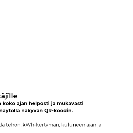
äjille
a koko ajan helposti ja mukavasti
näytöllä näkyvän QR-koodin.
hdä tehon, kWh-kertymän, kuluneen ajan ja