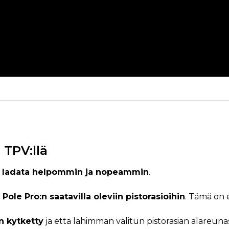
 TPV:llä
i
ladata helpommin ja nopeammin
.
 Pole Pro:n saatavilla oleviin pistorasioihin
. Tämä on
n kytketty
ja että lähimmän valitun pistorasian alareunass