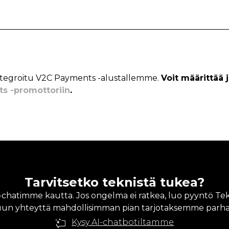
 integroitu V2C Payments -alustallemme.
Voit määrittää 
s -promottoriin
.
Tarvitsetko teknistä tukea?
A-chatimme kautta. Jos ongelma ei ratkea, luo pyyntö Te
un yhteyttä mahdollisimman pian tarjotaksemme parhaa
Kysy AI-chatbotiltamme