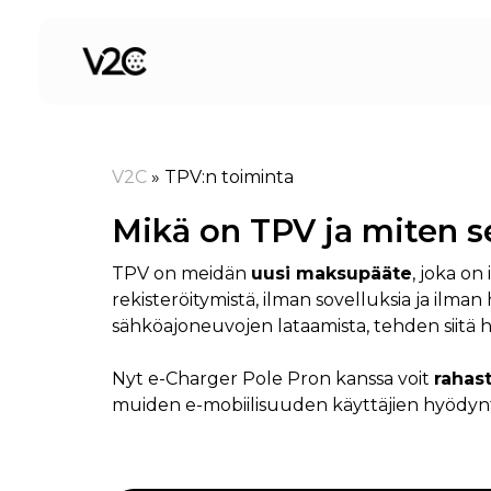
Siirry
sisältöön
V2C
»
TPV:n toiminta
Mikä on TPV ja miten s
TPV on meidän
uusi maksupääte
, joka on
rekisteröitymistä, ilman sovelluksia ja il
sähköajoneuvojen lataamista, tehden siitä he
Nyt e-Charger Pole Pron kanssa voit
rahast
muiden e-mobiilisuuden käyttäjien hyödyntää