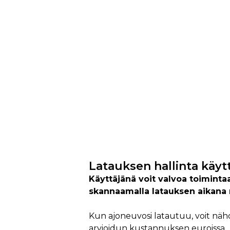
Latauksen hallinta käytt
Käyttäjänä voit valvoa toiminta
skannaamalla latauksen aikana 
Kun ajoneuvosi latautuu, voit nä
arvioidun kustannuksen euroissa.