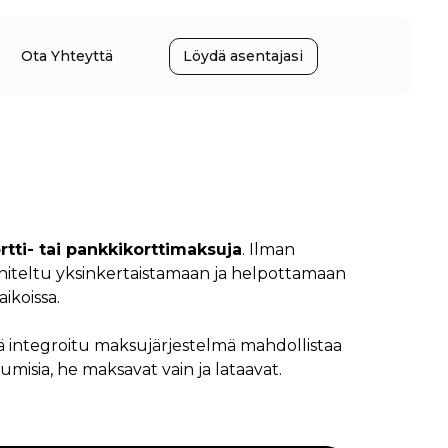
Ota Yhteyttä
Löydä asentajasi
rtti- tai pankkikorttimaksuja
. Ilman
nniteltu yksinkertaistamaan ja helpottamaan
ikoissa.
ä integroitu maksujärjestelmä mahdollistaa
misia, he maksavat vain ja lataavat.