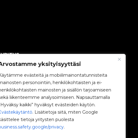
YRITYS
Arvostamme yksityisyyttäsi
V2C-yhteisö
Käytämme evästeitä ja mobiilimainontatunnisteita
mainosten personointiin, henkilökohtaisten ja ei-
Työskentele kanssamme
henkilökohtaisten mainosten ja sisällön tarjoamiseen
sekä liikenteemme analysoimiseen. Napsauttamalla
e-Chargers
”Hyväksy kaikki” hyväksyt evästeiden käytön.
Evästekäytäntö
. Lisätietoja siitä, miten Google
V2C Power
käsittelee tietoja yritysten puolesta
business.safety.google/privacy
.
V2C Cloud