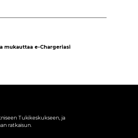
ja mukauttaa e-Chargeriasi
kniseen Tukikeskukseen, ja
n ratkaisun.