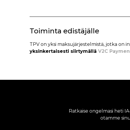
Toiminta edistäjälle
TPV on yksi maksujärjestelmistä, jotka on
yksinkertaisesti siirtymällä
V2C Payment
Ratkaise ongelmasi heti I
otamme sinu