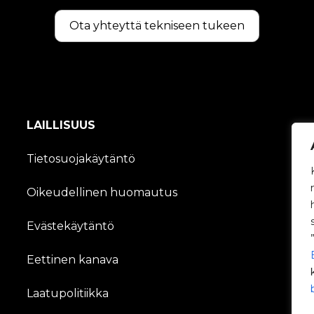
Ota yhteyttä tekniseen tukeen
LAILLISUUS
Tietosuojakäytäntö
Oikeudellinen huomautus
Evästekäytäntö
Eettinen kanava
Laatupolitiikka