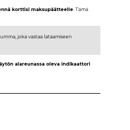
ennä korttisi maksupäätteelle
. Tämä
a summa, joka vastaa lataamiseen
äytön alareunassa oleva indikaattori