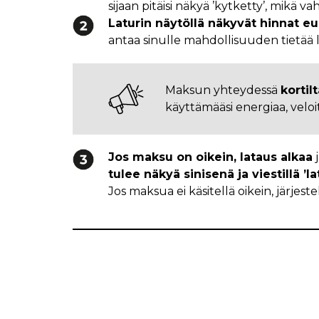
sijaan pitäisi näkyä ’kytketty’, mikä va
Laturin näytöllä näkyvät hinnat eu
antaa sinulle mahdollisuuden tietää 
Maksun yhteydessä
korti
käyttämääsi energiaa, veloi
Jos maksu on oikein, lataus alkaa
j
tulee näkyä sinisenä ja viestillä ’l
Jos maksua ei käsitellä oikein, järje