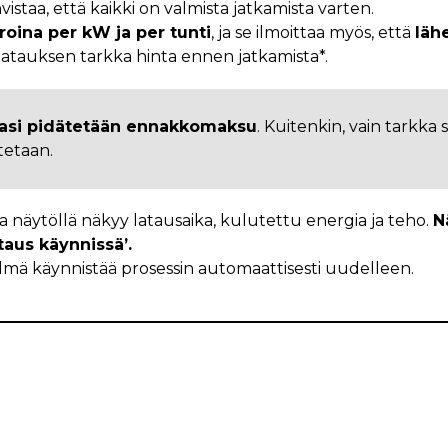
hvistaa, että kaikki on valmista jatkamista varten.
roina per kW ja per tunti
, ja se ilmoittaa myös, että
läh
latauksen tarkka hinta ennen jatkamista*.
ltasi pidätetään ennakkomaksu
. Kuitenkin, vain tarkk
tetaan.
a näytöllä näkyy latausaika, kulutettu energia ja teho.
N
ataus käynnissä’.
stelmä käynnistää prosessin automaattisesti uudelleen.