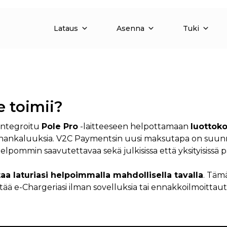
Lataus
Asenna
Tuki
e toimii?
 integroitu
Pole Pro
-laitteeseen helpottamaan
luottoko
man hankaluuksia. V2C Paymentsin uusi maksutapa on suu
lpommin saavutettavaa sekä julkisissa että yksityisissä pa
aa laturiasi helpoimmalla mahdollisella tavalla
. Täm
 e-Chargeriasi ilman sovelluksia tai ennakkoilmoittautu