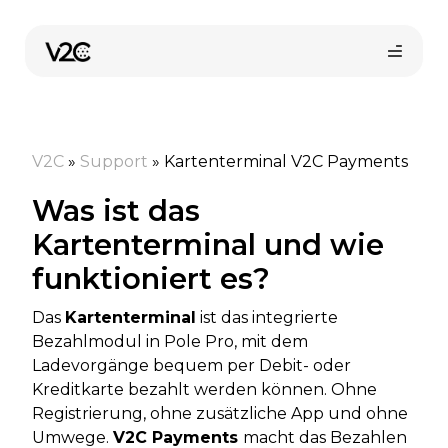
Zum
Inhalt
springen
V2C
»
Support
»
Kartenterminal V2C Payments
Was ist das
Kartenterminal und wie
funktioniert es?
Online-Shop
Das
Kartenterminal
ist das integrierte
Bezahlmodul in Pole Pro, mit dem
Installateur finden
Ladevorgänge bequem per Debit- oder
Kreditkarte bezahlt werden können. Ohne
Registrierung, ohne zusätzliche App und ohne
Umwege.
V2C Payments
macht das Bezahlen