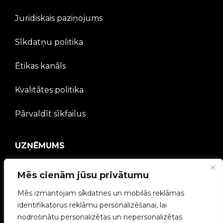
Juridiskais paziņojums
Sīkdatņu politika
Ētikas kanāls
Kvalitātes politika
Pārvaldīt sīkfailus
UZŅĒMUMS
V2C kopiena
Mēs cienām jūsu privātumu
Mēs izmantojam sīkdatnes un mobilās reklāmas
Strādā ar mums
identifikatorus reklāmu personalizēšanai, lai
nodrošinātu personalizētas un nepersonalizētas
e-Chargers