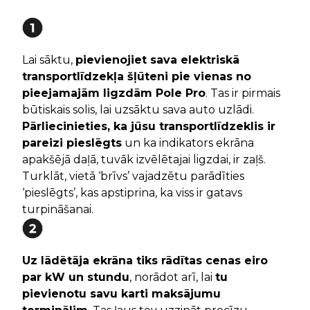
Lai sāktu,
pievienojiet sava elektriskā
transportlīdzekļa šļūteni pie vienas no
pieejamajām ligzdām Pole Pro
. Tas ir pirmais
būtiskais solis, lai uzsāktu sava auto uzlādi.
Pārliecinieties, ka jūsu transportlīdzeklis ir
pareizi pieslēgts
un ka indikators ekrāna
apakšējā daļā, tuvāk izvēlētajai ligzdai, ir zaļš.
Turklāt, vietā ‘brīvs’ vajadzētu parādīties
‘pieslēgts’, kas apstiprina, ka viss ir gatavs
turpināšanai.
Uz lādētāja ekrāna tiks rādītas cenas eiro
par kW un stundu
, norādot arī, lai
tu
pievienotu savu karti maksājumu