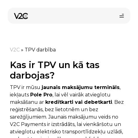
Skip
to
content
V2C
»
TPV darbība
Kas ir TPV un kā tas
darbojas?
Pirkt tiešsaistē
TPV ir mūsu
jaunais maksājumu termināls
,
iekļauts
Pole Pro
, lai vēl vairāk atvieglotu
maksāšanu ar
kredītkarti vai debetkarti
. Bez
reģistrēšanās, bez lietotnēm un bez
sarežģījumiem. Jaunais maksājumu veids no
V2C Payments ir izstrādāts, lai vienkāršotu un
atvieglotu elektrisko transportlīdzekļu uzlādi,