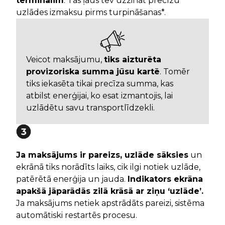
terminālim
. Tas ļaus tev uzzināt precīzu
uzlādes izmaksu pirms turpināšanas*.
Veicot maksājumu,
tiks aizturēta
provizoriska summa jūsu kartē
. Tomēr
tiks iekasēta tikai precīza summa, kas
atbilst enerģijai, ko esat izmantojis, lai
uzlādētu savu transportlīdzekli.
Ja maksājums ir pareizs, uzlāde sāksies
un
ekrānā tiks norādīts laiks, cik ilgi notiek uzlāde,
patērētā enerģija un jauda.
Indikators ekrāna
apakšā jāparādās zilā krāsā ar ziņu ‘uzlāde’.
Ja maksājums netiek apstrādāts pareizi, sistēma
automātiski restartēs procesu.