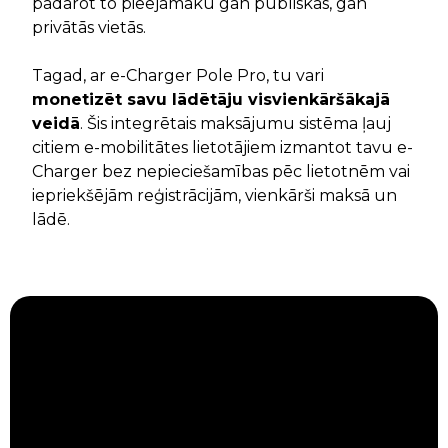
padarot to pieejamāku gan publiskās, gan
privātās vietās.
Tagad, ar e-Charger Pole Pro, tu vari
monetizēt savu lādētāju visvienkāršākajā
veidā
. Šis integrētais maksājumu sistēma ļauj
citiem e-mobilitātes lietotājiem izmantot tavu e-
Charger bez nepieciešamības pēc lietotnēm vai
iepriekšējām reģistrācijām, vienkārši maksā un
lādē.