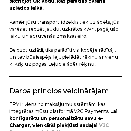
skenējot QR kodu, kas parādās ekrānā
uzlādes laikā.
Kamēr jūsu transportlīdzeklis tiek uzlādēts, jūs
varēsiet redzēt jaudu, uzkrātos kWh, pagājušo
laiku un aptuvenās izmaksas eiro.
Beidzot uzlādi, tiks parādīti visi kopējie rādītāji,
un tev būs iespēja lejupielādēt rēķinu ar vienu
klikšķi uz pogas ‘Lejupielādēt rēķinu’.
Darba princips veicinātājam
TPV ir viens no maksājumu sistēmām, kas
integrētas mūsu platformā V2C Payments.
Lai
konfigurētu un personalizētu savu e-
Charger, vienkārši piekļūsti sadaļai
V2C