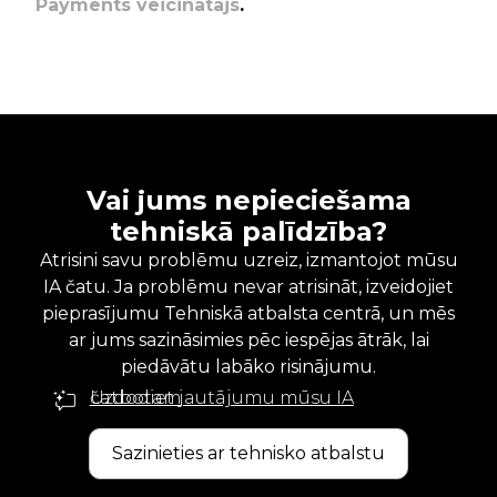
Payments veicinātājs
.
Vai jums nepieciešama
tehniskā palīdzība?
Atrisini savu problēmu uzreiz, izmantojot mūsu
IA čatu. Ja problēmu nevar atrisināt, izveidojiet
pieprasījumu Tehniskā atbalsta centrā, un mēs
ar jums sazināsimies pēc iespējas ātrāk, lai
piedāvātu labāko risinājumu.
Uzdodiet jautājumu mūsu IA čatbotam
Sazinieties ar tehnisko atbalstu