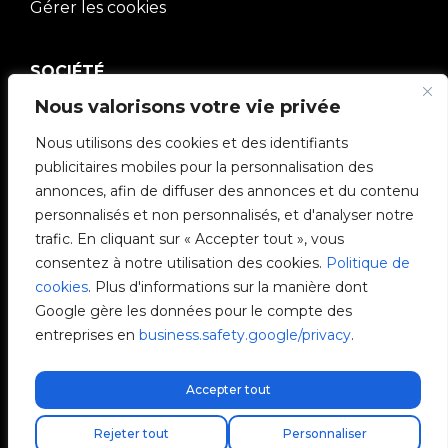
Gérer les cookies
SOCIÉTÉ
Nous valorisons votre vie privée
Communauté V2C
Nous utilisons des cookies et des identifiants
e-Chargers
publicitaires mobiles pour la personnalisation des
annonces, afin de diffuser des annonces et du contenu
V2C Cloud
personnalisés et non personnalisés, et d'analyser notre
trafic. En cliquant sur « Accepter tout », vous
V2C Payments
consentez à notre utilisation des cookies.
Politique de
cookies
. Plus d'informations sur la manière dont
Blog
Google gère les données pour le compte des
entreprises en
business.safety.google/privacy
.
V2C Affiliate Program
Accepter tout
Livraison express gratuite !
Trouvez votre installateur
Rejeter tout
Personnaliser
V2C © 2026 All rights reserved.