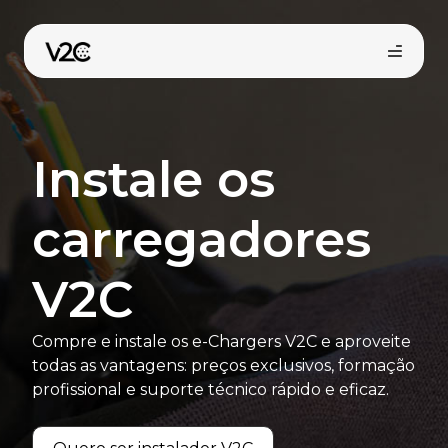
Saltar
para
o
conteúdo
Instale os
carregadores
V2C
Loja online
Compre e instale os e-Chargers V2C e aproveite
Encontre o seu instalador
todas as vantagens: preços exclusivos, formação
profissional e suporte técnico rápido e eficaz.