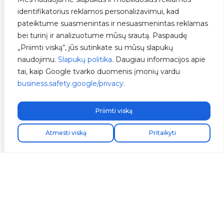
identifikatorius reklamos personalizavimui, kad
LYGIS 1
pateiktume suasmenintas ir nesuasmenintas reklamas
Oficialus montuotojas
bei turinį ir analizuotume mūsų srautą. Paspaudę
„Priimti viską“, jūs sutinkate su mūsų slapukų
naudojimu.
Slapukų politika
. Daugiau informacijos apie
„V2C“ oficialaus montuotojo
tai, kaip Google tvarko duomenis įmonių vardu
sertifikatas
business.safety.google/privacy
.
Išskirtinės montuotojo kainos
Prieiga prie gyvų mokymų
Priimti viską
Prioritetinė techninė pagalba
Atmesti viską
Pritaikyti
Išankstinė prieiga prie V2C naujienų
Oficialaus „V2C Official Installer“
ženklo naudojimas
MOKYMAI BAIGTI