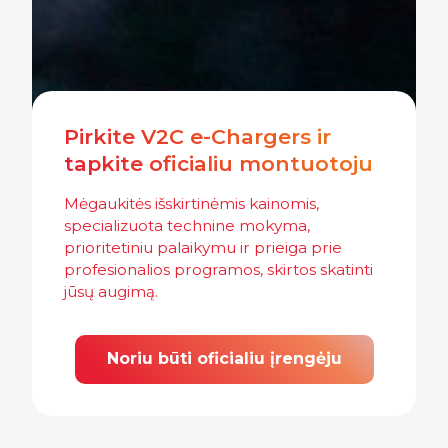
Pirkite V2C e-Chargers ir
tapkite oficialiu montuotoju
Mėgaukitės išskirtinėmis kainomis,
specializuota technine mokyma,
prioritetiniu palaikymu ir prieiga prie
profesionalios programos, skirtos skatinti
jūsų augimą.
Noriu būti oficialiu įrengėju