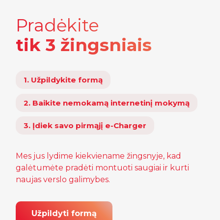
Pradėkite
tik 3 žingsniais
1. Užpildykite formą
2. Baikite nemokamą internetinį mokymą
3. Įdiek savo pirmąjį e-Charger
Mes jus lydime kiekviename žingsnyje, kad
galėtumėte pradėti montuoti saugiai ir kurti
naujas verslo galimybes.
Užpildyti formą