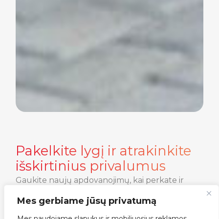
Pakelkite lygį ir atrakinkite
išskirtinius privalumus
Gaukite naujų apdovanojimų, kai perkate ir
diegiate V2C įkroviklius.
Mes gerbiame jūsų privatumą
Mes naudojame slapukus ir mobiliuosius reklamos