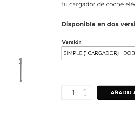
tu cargador de coche eléc
3
h
Disponible en dos vers
4
Versión
SIMPLE (1 CARGADOR)
DOB
Pedestal para Trydan/Trydan 
AÑADIR 