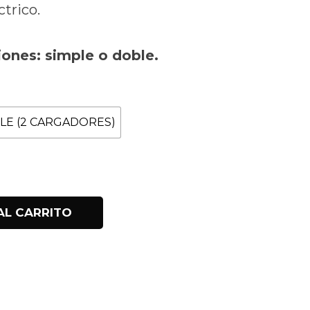
trico.
42.31€
asta
iones: simple o doble.
40.08€
LE (2 CARGADORES)
Pro cantidad
AL CARRITO