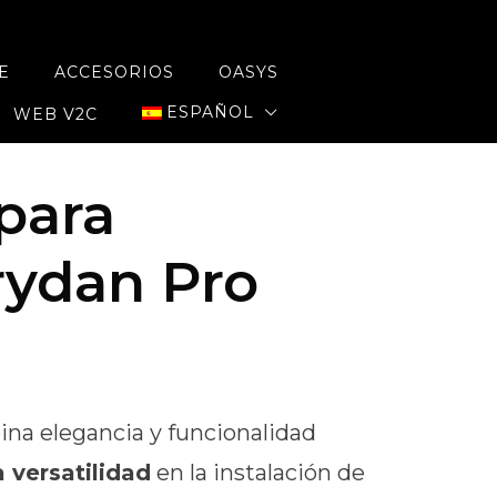
E
ACCESORIOS
OASYS
ESPAÑOL
WEB V2C
para
rydan Pro
ango
e
na elegancia y funcionalidad
recios:
versatilidad
en la instalación de
esde