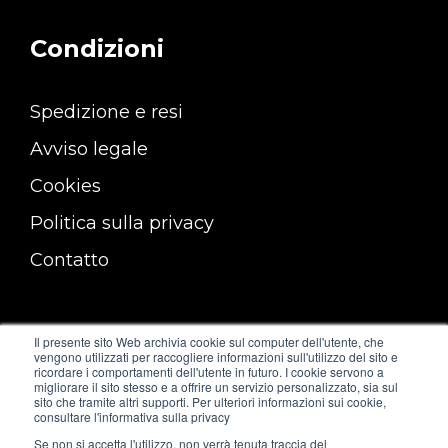
Condizioni
Spedizione e resi
Avviso legale
Cookies
Politica sulla privacy
Contatto
Il presente sito Web archivia cookie sul computer dell'utente, che
vengono utilizzati per raccogliere informazioni sull'utilizzo del sito e
ricordare i comportamenti dell'utente in futuro. I cookie servono a
migliorare il sito stesso e a offrire un servizio personalizzato, sia sul
sito che tramite altri supporti. Per ulteriori informazioni sui cookie,
consultare l'informativa sulla privacy
Se non si accetta l'utilizzo, non verrà tenuta traccia del