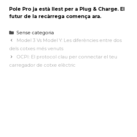
Pole Pro ja està llest per a Plug & Charge. El
futur de la recàrrega comença ara.
Categories
Sense categoria
Model 3 Vs Model Y: Les diferències entre dos
dels cotxes més venuts
OCPI: El protocol clau per connectar el teu
carregador de cotxe elèctric