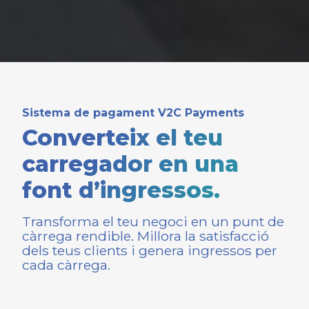
Sistema de pagament V2C Payments
Converteix el teu
carregador en una
font d’ingressos.
Transforma el teu negoci en un punt de
càrrega rendible. Millora la satisfacció
dels teus clients i genera ingressos per
cada càrrega.