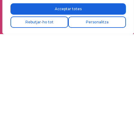
Acceptar totes
Rebutjar-ho tot
Personalitza
El programari més potent
Domina la teva
energia amb el
control de potència