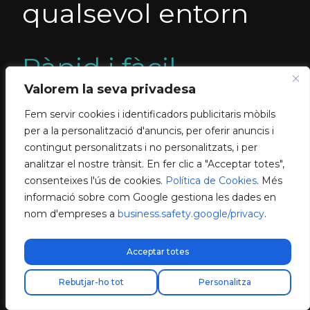
qualsevol entorn
Ràpid i fàcil
Valorem la seva privadesa
d’instal·lar a una
Fem servir cookies i identificadors publicitaris mòbils
paret o pedestal
per a la personalització d'anuncis, per oferir anuncis i
contingut personalitzats i no personalitzats, i per
analitzar el nostre trànsit. En fer clic a "Acceptar totes",
consenteixes l'ús de cookies.
Política de Cookies
. Més
informació sobre com Google gestiona les dades en
nom d'empreses a
business.safety.google/privacy
.
Acceptar totes
Rebutjar-ho tot
Personalitza