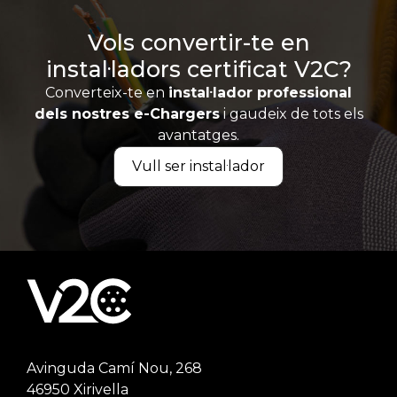
Vols convertir-te en
instal·ladors certificat V2C?
Converteix-te en
instal·lador professional
dels nostres e-Chargers
i gaudeix de tots els
avantatges.
Vull ser instal·lador
Avinguda Camí Nou, 268
46950 Xirivella