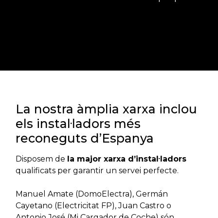
Error:
No s'ha trobat el formulari de
contacte.
La nostra àmplia xarxa inclou
els instal·ladors més
reconeguts d’Espanya
Disposem de
la major xarxa d’instal·ladors
qualificats per garantir un servei perfecte.
Manuel Amate (DomoElectra), Germán
Cayetano (Electricitat FP), Juan Castro o
Antonio José (Mi Cargador de Coche) són