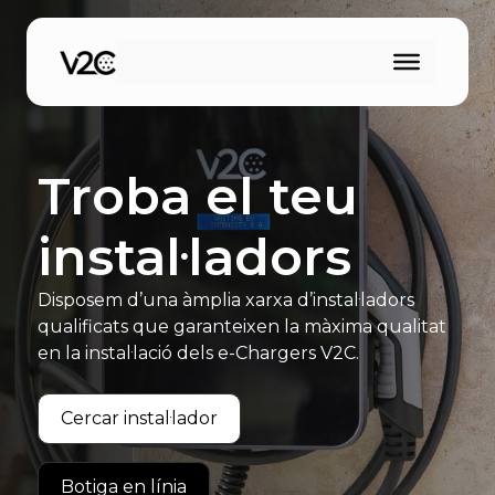
Vés
al
contingut
Troba el teu
instal·ladors
Disposem d’una àmplia xarxa d’instal·ladors
qualificats que garanteixen la màxima qualitat
en la instal·lació dels e-Chargers V2C.
Cercar instal·lador
Botiga en línia