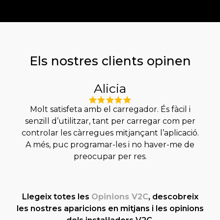
Els nostres clients opinen
Alicia
Molt satisfeta amb el carregador. És fàcil i
El 
senzill d’utilitzar, tant per carregar com per
controlar les càrregues mitjançant l’aplicació.
prod
A més, puc programar-les i no haver-me de
preocupar per res.
Llegeix totes les
Opinions V2C
, descobreix
les nostres aparicions en mitjans i les opinions