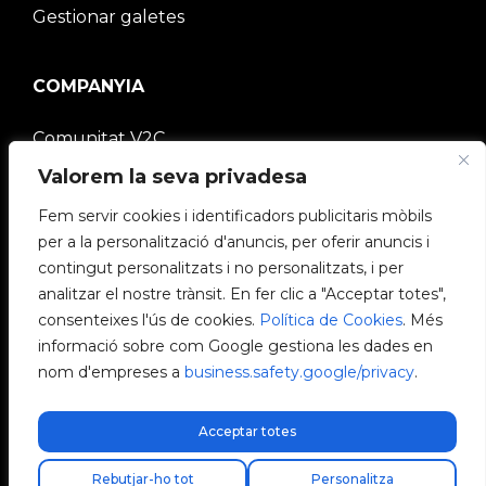
Gestionar galetes
COMPANYIA
Comunitat V2C
Valorem la seva privadesa
Treballa amb nosaltres
Fem servir cookies i identificadors publicitaris mòbils
per a la personalització d'anuncis, per oferir anuncis i
e-Chargers
contingut personalitzats i no personalitzats, i per
analitzar el nostre trànsit. En fer clic a "Acceptar totes",
V2C Power
consenteixes l'ús de cookies.
Política de Cookies
. Més
informació sobre com Google gestiona les dades en
V2C Cloud
nom d'empreses a
business.safety.google/privacy
.
Blog
Acceptar totes
Rebutjar-ho tot
Personalitza