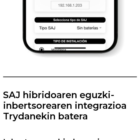
SAJ hibridoaren eguzki-
inbertsorearen integrazioa
Trydanekin batera