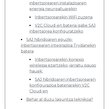
inbertsorearen instalazioaren
energia neurgailuarekin
Inbertsorearekin WiFi zuzena
V2C Cloud-en bateria gabe SAJ
inbertsorea konfiguratzeko
SAJ hibridoaren eguzki-
inbertsorearen integrazioa Trydanekin
batera
Inbertsorearekin konexio
wirelessa ezartzeko, jarraitu pauso
hauek:
SAJ hibridoaren inbertsorearen
konfigurazioa bateriarekin V2C
Cloud-en
Behar al duzu laguntza teknikoa?