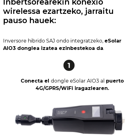
Inbertsorearekin konexio
wirelessa ezartzeko, jarraitu
pauso hauek:
Inversore hibrido SAJ ondo integratzeko,
eSolar
AIO3 donglea izatea ezinbestekoa da
.
Conecta el
dongle eSolar AIO3 al
puerto
4G/GPRS/WiFi iragazlearen.