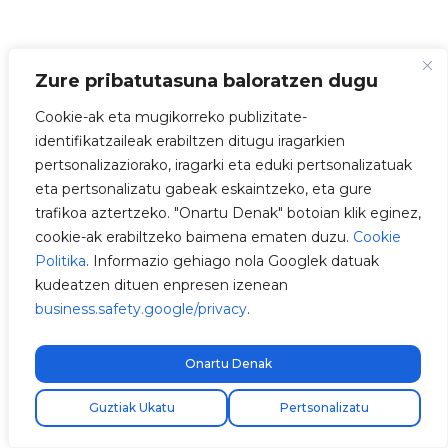
Zure pribatutasuna baloratzen dugu
Cookie-ak eta mugikorreko publizitate-
identifikatzaileak erabiltzen ditugu iragarkien
pertsonalizaziorako, iragarki eta eduki pertsonalizatuak
eta pertsonalizatu gabeak eskaintzeko, eta gure
trafikoa aztertzeko. "Onartu Denak" botoian klik eginez,
cookie-ak erabiltzeko baimena ematen duzu.
Cookie
Politika
. Informazio gehiago nola Googlek datuak
kudeatzen dituen enpresen izenean
business.safety.google/privacy
.
Onartu Denak
Guztiak Ukatu
Pertsonalizatu