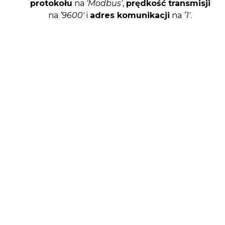
protokołu
na
’Modbus’
,
prędkość transmisji
na
’9600′
i
adres komunikacji
na
’1′
.