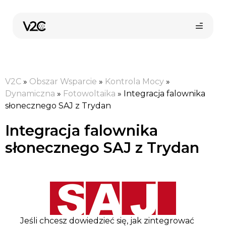
Przejdź
do
treści
V2C
»
Obszar Wsparcie
»
Kontrola Mocy
»
Dynamiczna
»
Fotowoltaika
»
Integracja falownika
słonecznego SAJ z Trydan
Integracja falownika
Kup online
słonecznego SAJ z Trydan
Jeśli chcesz dowiedzieć się, jak zintegrować