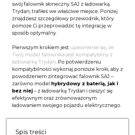
swój falownik słoneczny SAJ z ładowarką
Trydan, trafiłeś we właściwe miejsce. Poniżej
znajdziesz szczegółowy przewodnik, który
pomoże Ci przeprowadzić tę integrację w
sposób optymalny.
Pierwszym krokiem jest
upewnienie się, że
Twój model falownika jest kompatybilny z
ładowarką Trydan
. Po potwierdzeniu
kompatybilności wykonaj poniższe kroki, aby z
powodzeniem zintegrować falownik SAJ –
zarówno model
hybrydowy z baterią, jak i
bez niej
– z ładowarką Trydan i cieszyć się
efektywnym oraz zrównoważonym
ładowaniem swojego pojazdu elektrycznego.
Spis treści