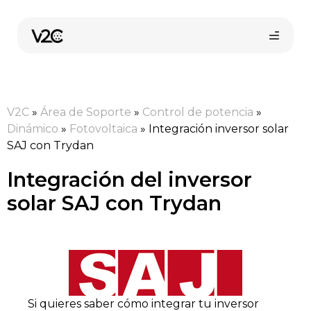
Saltar
al
contenido
V2C
»
Área de Soporte
»
Control de potencia
»
Dinámico
»
Fotovoltaica
»
Integración inversor solar
SAJ con Trydan
Integración del inversor
Compra online
solar SAJ con Trydan
Si quieres saber cómo integrar tu inversor