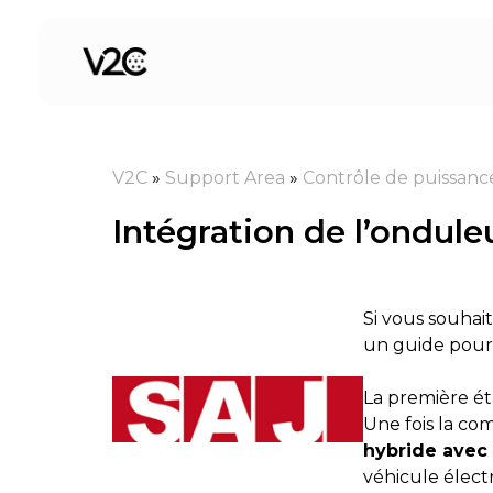
Aller
au
contenu
V2C
»
Support Area
»
Contrôle de puissanc
Intégration de l’ondule
Si vous souhai
un guide pour 
La première ét
Une fois la com
hybride avec 
véhicule élect