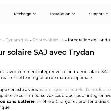
Recharge
Installation
Support
e
»
Dynamique
»
Photovoltaique
»
Intégration de l’ondu
ur solaire SAJ avec Trydan
tez savoir comment intégrer votre onduleur solaire SAJ a
réaliser cette intégration de manière optimale.
ape consiste à vous
assurer que le modèle d’onduleur e
patibilité confirmée, suivez ces étapes pour intégrer ave
ou sans batterie
, à notre e-Charger et profiter d’une 
rique.