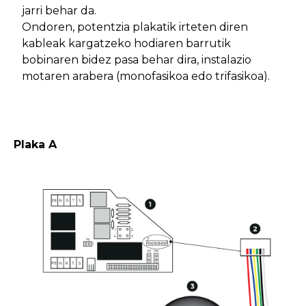
jarri behar da.
Ondoren, potentzia plakatik irteten diren
kableak kargatzeko hodiaren barrutik
bobinaren bidez pasa behar dira, instalazio
motaren arabera (monofasikoa edo trifasikoa).
Plaka A