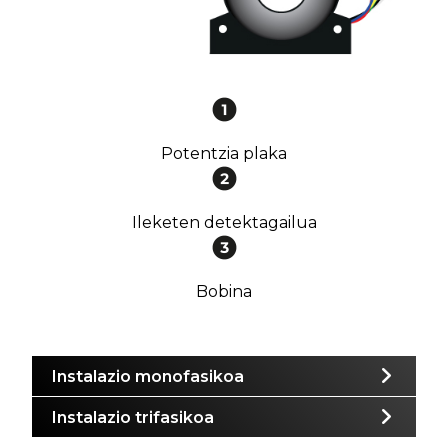
Potentzia plaka
Ileketen detektagailua
Bobina
Instalazio monofasikoa
Instalazio trifasikoa