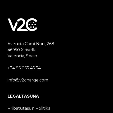
Avenida Camí Nou, 268
46950 Xirivella
Valencia, Spain
+34 96 065 45 54
info@v2charge.com
LEGALTASUNA
Pribatutasun Politika