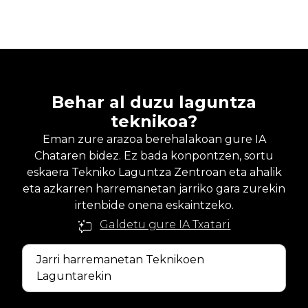
Behar al duzu laguntza
teknikoa?
Eman zure arazoa berehalakoan gure IA
Chataren bidez. Ez bada konpontzen, sortu
eskaera Tekniko Laguntza Zentroan eta ahalik
eta azkarren harremanetan jarriko gara zurekin
irtenbide onena eskaintzeko.
Galdetu gure IA Txatari
Jarri harremanetan Teknikoen
Laguntarekin