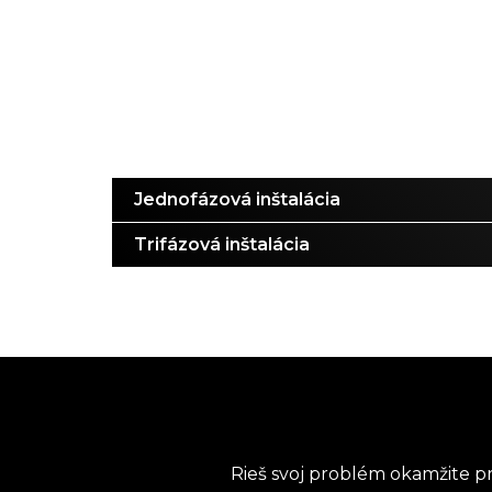
Jednofázová inštalácia
Trifázová inštalácia
Rieš svoj problém okamžite pr