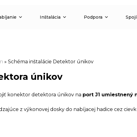
abíjanie
Inštalácia
Podpora
Spoj
an
»
Schéma inštalácie Detektor únikov
ektora únikov
pojiť konektor detektora únikov na
port J1 umiestnený 
ajúce z výkonovej dosky do nabíjacej hadice cez cievku, 