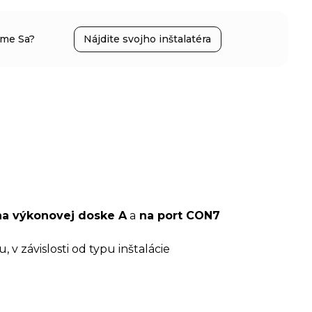
íme Sa?
Nájdite svojho inštalatéra
na výkonovej doske A
a
na port CON7
v závislosti od typu inštalácie