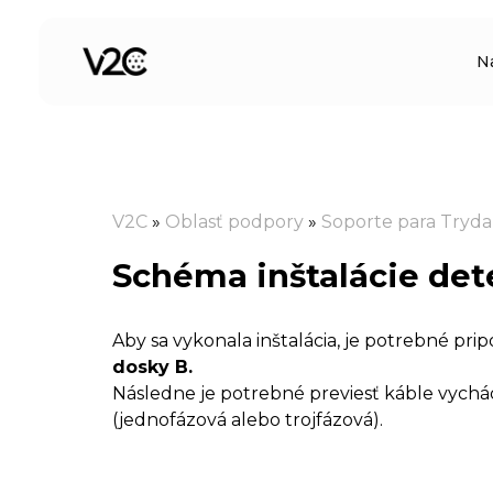
Preskočiť
na
N
obsah
V2C
»
Oblasť podpory
»
Soporte para Tryd
Schéma inštalácie det
Aby sa vykonala inštalácia, je potrebné pri
dosky B.
Následne je potrebné previesť káble vychádz
(jednofázová alebo trojfázová).