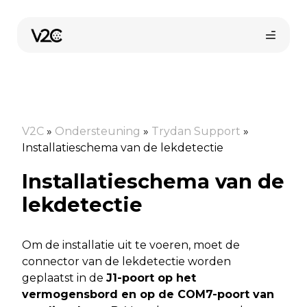
Ga
naar
de
inhoud
V2C
»
Ondersteuning
»
Trydan Support
»
Installatieschema van de lekdetectie
Installatieschema van de
Online kopen
lekdetectie
Om de installatie uit te voeren, moet de
connector van de lekdetectie worden
geplaatst in de
J1-poort op het
vermogensbord en op de COM7-poort van