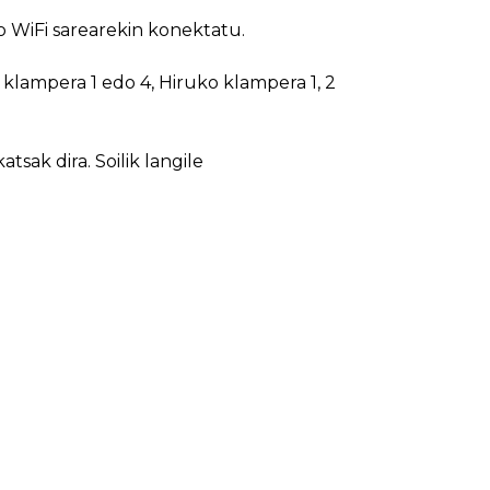
 WiFi sarearekin konektatu.
klampera 1 edo 4, Hiruko klampera 1, 2
ak dira. Soilik langile