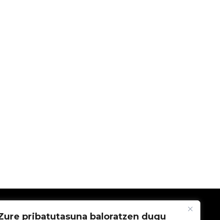
ENPRESA
Zure pribatutasuna baloratzen dugu