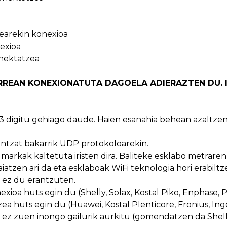
earekin konexioa
exioa
onektatzea
RREAN KONEXIONATUTA DAGOELA ADIERAZTEN DU. 
3 digitu gehiago daude. Haien esanahia behean azaltzen
tzat bakarrik UDP protokoloarekin.
: markak kaltetuta iristen dira. Baliteke esklabo metraren
iatzen ari da eta esklaboak WiFi teknologia hori erabilt
 ez du erantzuten.
ioa huts egin du (Shelly, Solax, Kostal Piko, Enphase, P
ea huts egin du (Huawei, Kostal Plenticore, Fronius, In
k ez zuen inongo gailurik aurkitu (gomendatzen da Shel