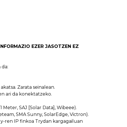
INFORMAZIO EZER JASOTZEN EZ
 da:
 akatsa. Zarata seinalean.
zen ari da konektatzeko.
1 Meter, SAJ [Solar Data], Wibeee).
geteam, SMA Sunny, SolarEdge, Victron).
ly-ren IP finkoa Trydan kargagailuan