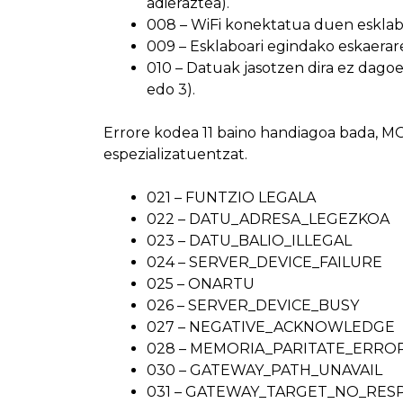
adieraztea).
008 – WiFi konektatua duen esklabo
009 – Esklaboari egindako eskaerar
010 – Datuak jasotzen dira ez dago
edo 3).
Errore kodea 11 baino handiagoa bada, MO
espezializatuentzat.
021 – FUNTZIO LEGALA
022 – DATU_ADRESA_LEGEZKOA
023 – DATU_BALIO_ILLEGAL
024 – SERVER_DEVICE_FAILURE
025 – ONARTU
026 – SERVER_DEVICE_BUSY
027 – NEGATIVE_ACKNOWLEDG
028 – MEMORIA_PARITATE_ERRO
030 – GATEWAY_PATH_UNAVAIL
031 – GATEWAY_TARGET_NO_RES