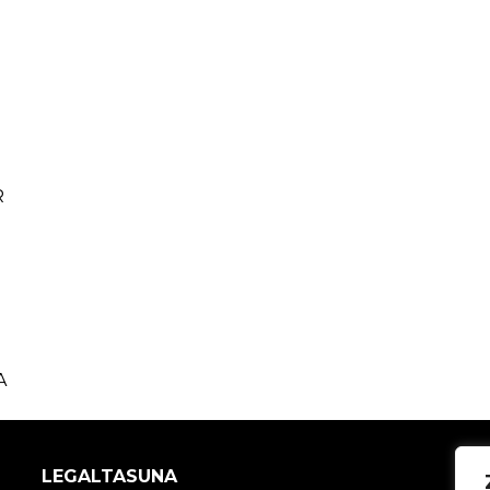
R
RORA
LEGALTASUNA