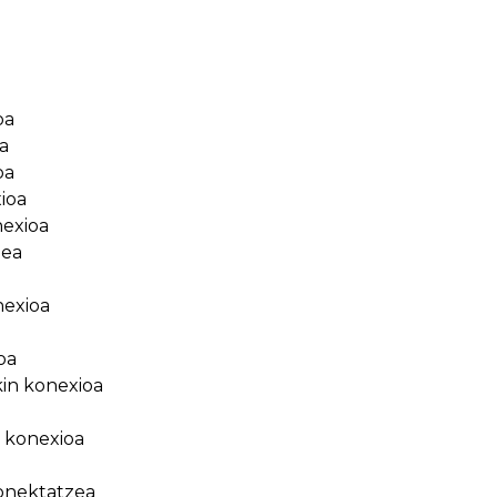
oa
a
oa
ioa
nexioa
zea
nexioa
oa
kin konexioa
 konexioa
konektatzea