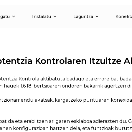
rgatu
Instalatu
Laguntza
Konekt
entzia Kontrolaren Itzultze A
ntzia Kontrola aktibatuta badago eta errore bat badago
hauek 1.6.18. bertsioaren ondoren bakarrik agertzen dir
tzionamendu akatsak, kargatzeko puntuaren konexioa 
at da eta erabiltzen ari garen esklaboa adierazten du.
ehen konfigurazioan hartzen dela, eta funtzioak burut