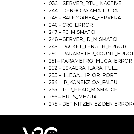
032 – SERVER_RTU_INACTIVE
244 – DENBORA AMAITU DA
245 – BALIOGABEA_SERVERA
246 – CRC_ERROR
247 – FC_MISMATCH
248 – SERVER_ID_MISMATCH
249 – PACKET_LENGTH_ERROR
250 – PARAMETER_COUNT_ERRO
251 – PARAMETRO_MUGA_ERROR
252 – ESKAERA_ILARA_FULL
253 – ILLEGAL_IP_OR_PORT
254 – IP_KONEKZIOA_FALTU
255 – TCP_HEAD_MISMATCH
256 – HUTS_MEZUA
275 – DEFINITZEN EZ DEN ER