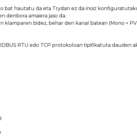
 bat hautatu da eta Trydan ez da inoiz konfiguratutako
en denbora amaiera jaso da.
en klamparen bidez, behar den kanal batean (Mono + PV 
DBUS RTU edo TCP protokoloan tipifikatuta dauden akats
E
R
P