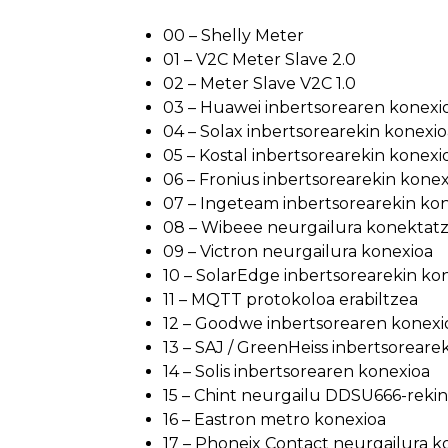
00 – Shelly Meter
01 – V2C Meter Slave 2.0
02 – Meter Slave V2C 1.0
03 – Huawei inbertsorearen konexi
04 – Solax inbertsorearekin konexio
05 – Kostal inbertsorearekin konexi
06 – Fronius inbertsorearekin konex
07 – Ingeteam inbertsorearekin ko
08 – Wibeee neurgailura konektat
09 – Victron neurgailura konexioa
10 – SolarEdge inbertsorearekin ko
11 – MQTT protokoloa erabiltzea
12 – Goodwe inbertsorearen konexi
13 – SAJ / GreenHeiss inbertsoreare
14 – Solis inbertsorearen konexioa
15 – Chint neurgailu DDSU666-rekin
16 – Eastron metro konexioa
17 – Phoneix Contact neurgailura 