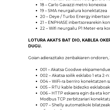
18 – Carlo Gavazzi metro konexioa
19 – SMA neurgailura konektatzea
20 – Deye / Turbo Energy inbertsor
21 – ENPHASE inbertsorearekin kon
22 – Wifi neurgailu P1 Meter-era k
LOTURA AKATS BAT DIO, KABLEA OKE
DUGU.
Goian adierazitako zenbakiaren ondoren, 
001 – Akatsa Goodwe ekipamenduen
002 – Akatsa soilik esklabo 1 eta 2-n
004 – WiFi-ra berriro konektatzen sa
005 – RTU kable bidezko esklaboak
006 – HTTP eskaera egin da eta konex
Modbus TCP zerbitzariari konektatz
007 – Shelly automatikoki bilatzea