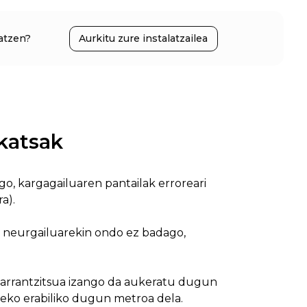
atzen?
Aurkitu zure instalatzailea
katsak
, kargagailuaren pantailak erroreari
a).
neurgailuarekin ondo ez badago,
 Garrantzitsua izango da aukeratu dugun
zeko erabiliko dugun metroa dela.