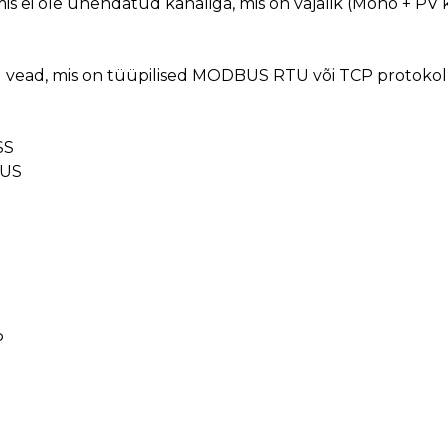
s ei ole ühendatud kanaliga, mis on vajalik (Mono + PV kl
 vead, mis on tüüpilised MODBUS RTU või TCP protokollis.
SS
TUS
P