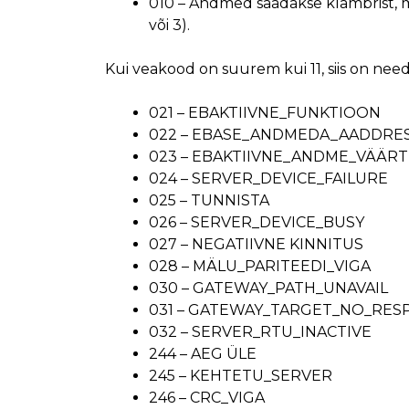
010 – Andmed saadakse klambrist, mi
või 3).
Kui veakood on suurem kui 11, siis on need
021 – EBAKTIIVNE_FUNKTIOON
022 – EBASE_ANDMEDA_AADDRE
023 – EBAKTIIVNE_ANDME_VÄÄR
024 – SERVER_DEVICE_FAILURE
025 – TUNNISTA
026 – SERVER_DEVICE_BUSY
027 – NEGATIIVNE KINNITUS
028 – MÄLU_PARITEEDI_VIGA
030 – GATEWAY_PATH_UNAVAIL
031 – GATEWAY_TARGET_NO_RES
032 – SERVER_RTU_INACTIVE
244 – AEG ÜLE
245 – KEHTETU_SERVER
246 – CRC_VIGA