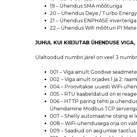
19 – Ühendus SMA mõõturiga
20 – Ühendus Deye / Turbo Energy 
21 – Ühendus ENPHASE inverteriga
22 – Ühendus Wifi mõõturi P1 Mete
JUHUL KUI KIRJUTAB ÜHENDUSE VIGA,
Ülaltoodud numbri järel on veel 3 numbri
001 – Viga ainult Goodwe seadmete 
002 – Viga ainult orjades 1 ja 2: raam
004 – Proovitakse uuesti WiFi-ühen
005 – RTU kaabeldatud ori ei reagee
006 – HTTP päring tehti ja ühendus 
Ühendamine Modbus TCP serveriga e
007 – Shelly automaatne otsing ei le
008 – WiFi-ühendusega orja on vali
009 – Saadiud on aegumise taotlus o