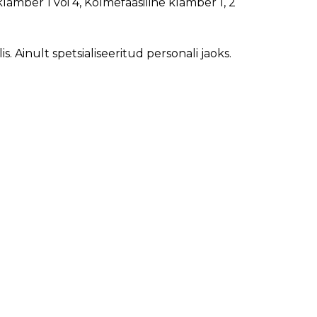
amber 1 või 4, Kolmefaasiline klamber 1, 2
 Ainult spetsialiseeritud personali jaoks.