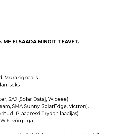
 ME EI SAADA MINGIT TEAVET.
d. Müra signaalis.
damiseks.
er, SAJ [Solar Data], Wibeee).
eam, SMA Sunny, SolarEdge, Victron).
itud IP-aadressi Trydan laadijas).
 WiFi-võrguga.