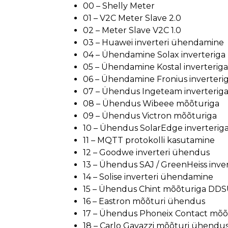
00 – Shelly Meter
01 – V2C Meter Slave 2.0
02 – Meter Slave V2C 1.0
03 – Huawei inverteri ühendamine
04 – Ühendamine Solax inverteriga
05 – Ühendamine Kostal inverteriga
06 – Ühendamine Fronius inverteri
07 – Ühendus Ingeteam inverterig
08 – Ühendus Wibeee mõõturiga
09 – Ühendus Victron mõõturiga
10 – Ühendus SolarEdge inverterig
11 – MQTT protokolli kasutamine
12 – Goodwe inverteri ühendus
13 – Ühendus SAJ / GreenHeiss inve
14 – Solise inverteri ühendamine
15 – Ühendus Chint mõõturiga DD
16 – Eastron mõõturi ühendus
17 – Ühendus Phoneix Contact mõõ
18 – Carlo Gavazzi mõõturi ühendu