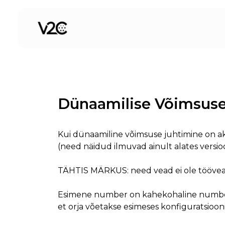
Skip
to
content
Dünaamilise Võimsuse 
Kui dünaamiline võimsuse juhtimine on akt
(need näidud ilmuvad ainult alates versioon
TÄHTIS MÄRKUS: need vead ei ole töövead,
Esimene number on kahekohaline number ja
et orja võetakse esimeses konfiguratsioon