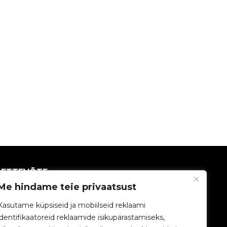
ETTEVÕTE
Me hindame teie privaatsust
V2C kogukond
Kasutame küpsiseid ja mobiilseid reklaami
identifikaatoreid reklaamide isikupärastamiseks,
Töötage meiega