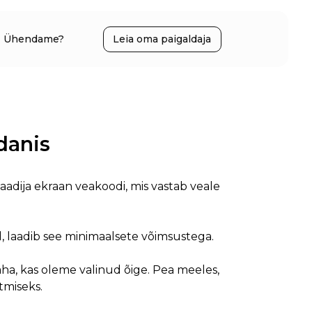
Ühendame?
Leia oma paigaldaja
danis
aadija ekraan veakoodi, mis vastab veale
 laadib see minimaalsete võimsustega.
a, kas oleme valinud õige. Pea meeles,
tmiseks.