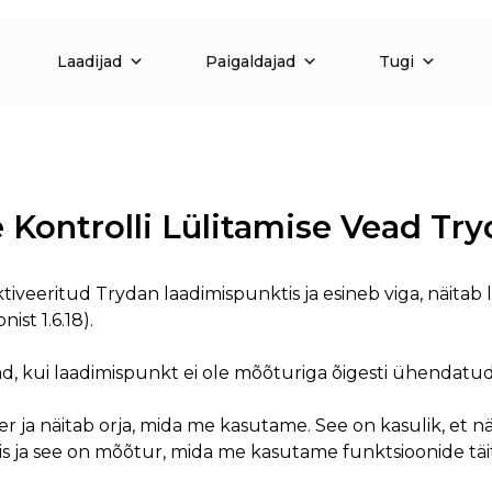
Laadijad
Paigaldajad
Tugi
Kontrolli Lülitamise Vead Try
iveeritud Trydan laadimispunktis ja esineb viga, näitab l
ist 1.6.18).
 kui laadimispunkt ei ole mõõturiga õigesti ühendatud,
 näitab orja, mida me kasutame. See on kasulik, et näh
is ja see on mõõtur, mida me kasutame funktsioonide täi