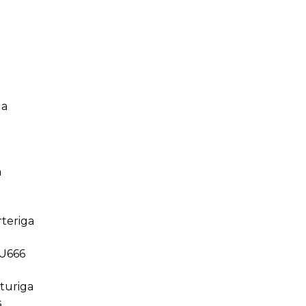
ga
a
a
rteriga
SU666
turiga
s