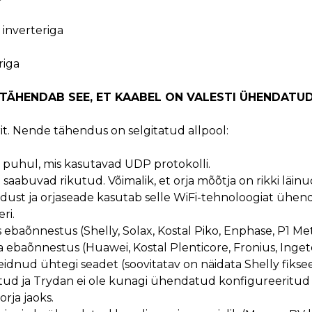
inverteriga
riga
 TÄHENDAB SEE, ET KAABEL ON VALESTI ÜHENDATUD.
t. Nende tähendus on selgitatud allpool:
puhul, mis kasutavad UDP protokolli.
i saabuvad rikutud. Võimalik, et orja mõõtja on rikki läinu
dust ja orjaseade kasutab selle WiFi-tehnoloogiat ühen
ri.
ebaõnnestus (Shelly, Solax, Kostal Piko, Enphase, P1 Met
baõnnestus (Huawei, Kostal Plenticore, Fronius, Inget
idnud ühtegi seadet (soovitatav on näidata Shelly fikseer
tud ja Trydan ei ole kunagi ühendatud konfigureeritud
rja jaoks.