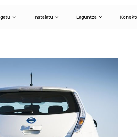
rgatu
Instalatu
Laguntza
Konekt