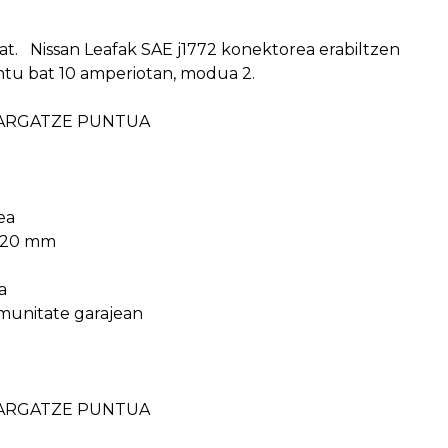
t. Nissan Leafak SAE j1772 konektorea erabiltzen
ntu bat 10 amperiotan, modua 2.
KARGATZE PUNTUA
ea
 320 mm
a
omunitate garajean
KARGATZE PUNTUA