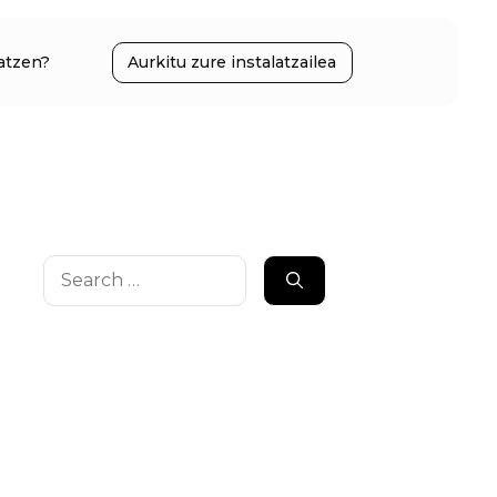
atzen?
Aurkitu zure instalatzailea
Search
for: