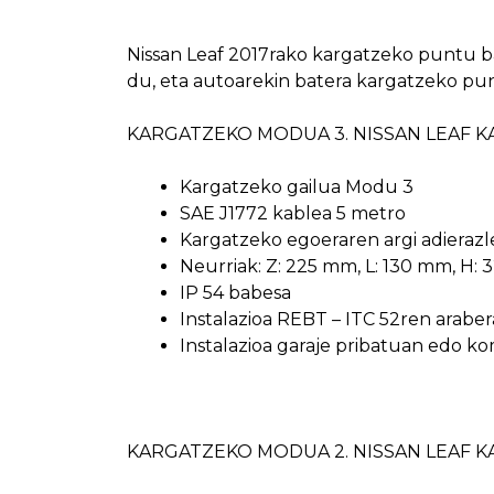
Nissan Leaf 2017rako kargatzeko puntu ba
du, eta autoarekin batera kargatzeko pu
KARGATZEKO MODUA 3. NISSAN LEAF 
Kargatzeko gailua Modu 3
SAE J1772 kablea 5 metro
Kargatzeko egoeraren argi adierazl
Neurriak: Z: 225 mm, L: 130 mm, H:
IP 54 babesa
Instalazioa REBT – ITC 52ren araber
Instalazioa garaje pribatuan edo k
KARGATZEKO MODUA 2. NISSAN LEAF 