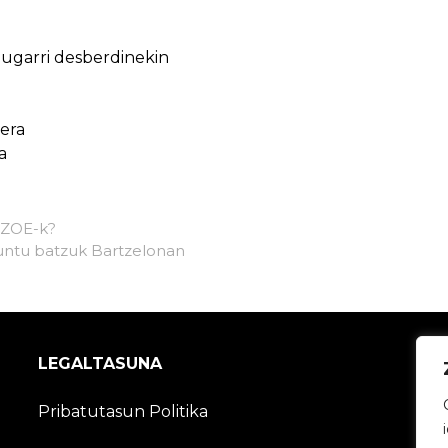
ugarri desberdinekin
era
a
 ZOE-k?
puntu batzuk Bartzelonan
LEGALTASUNA
Pribatutasun Politika