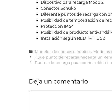
Dispositivo para recarga Modo 2
Conector Schuko
Diferente puntos de recarga con dif
Posibilidad de temporización de re
Protección IP 54
Posibilidad de producto antivandáli
Instalación según REBT – ITC 52
Categorías
Modelos de coches eléctricos
,
Modelos 
¿Qué punto de recarga necesita un Ren
Puntos de recarga para coches eléctric
Deja un comentario
Comentario
Nombre
Correo
Web
electrónico