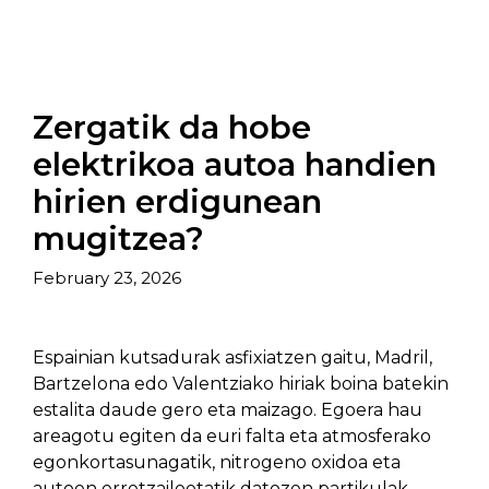
Zergatik da hobe
elektrikoa autoa handien
hirien erdigunean
mugitzea?
February 23, 2026
Espainian kutsadurak asfixiatzen gaitu, Madril,
Bartzelona edo Valentziako hiriak boina batekin
estalita daude gero eta maizago. Egoera hau
areagotu egiten da euri falta eta atmosferako
egonkortasunagatik, nitrogeno oxidoa eta
autoen erretzaileetatik datozen partikulak