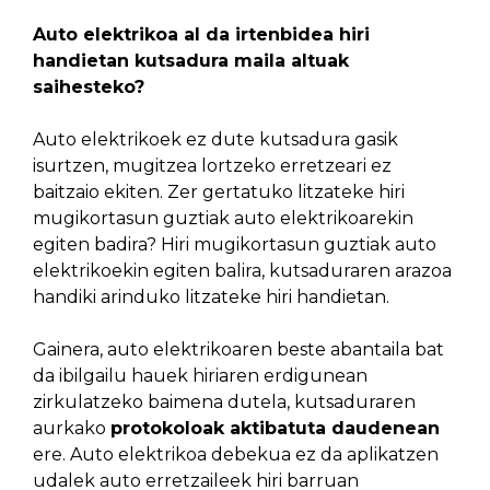
Auto elektrikoa al da irtenbidea hiri
handietan kutsadura maila altuak
saihesteko?
Auto elektrikoek ez dute kutsadura gasik
isurtzen, mugitzea lortzeko erretzeari ez
baitzaio ekiten. Zer gertatuko litzateke hiri
mugikortasun guztiak auto elektrikoarekin
egiten badira? Hiri mugikortasun guztiak auto
elektrikoekin egiten balira, kutsaduraren arazoa
handiki arinduko litzateke hiri handietan.
Gainera, auto elektrikoaren beste abantaila bat
da ibilgailu hauek hiriaren erdigunean
zirkulatzeko baimena dutela, kutsaduraren
aurkako
protokoloak aktibatuta daudenean
ere. Auto elektrikoa debekua ez da aplikatzen
udalek auto erretzaileek hiri barruan