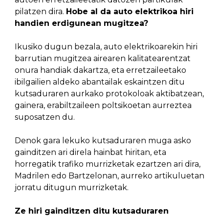
pilatzen dira.
Hobe al da auto elektrikoa hiri
handien erdigunean mugitzea?
Ikusiko dugun bezala, auto elektrikoarekin hiri
barrutian mugitzea airearen kalitatearentzat
onura handiak dakartza, eta erretzaileetako
ibilgailien aldeko abantailak eskaintzen ditu
kutsaduraren aurkako protokoloak aktibatzean,
gainera, erabiltzaileen poltsikoetan aurreztea
suposatzen du.
Denok gara lekuko kutsaduraren muga asko
gainditzen ari direla hainbat hiritan, eta
horregatik trafiko murrizketak ezartzen ari dira,
Madrilen edo Bartzelonan, aurreko artikuluetan
jorratu ditugun murrizketak.
Ze hiri gainditzen ditu kutsaduraren