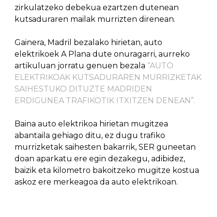
zirkulatzeko debekua ezartzen dutenean
kutsaduraren mailak murrizten direnean.
Gainera, Madril bezalako hirietan, auto
elektrikoek A Plana dute onuragarri, aurreko
artikuluan jorratu genuen bezala
“AUTO
ELEKTRIKOAK KUTSADURAREN MURRIZKETAK
SAIHESTUKO DITUZTE MADRIDEN
ERDIGUNEA TRAFIKOTIK ITXITZEN DENEAN”.
Baina auto elektrikoa hirietan mugitzea
abantaila gehiago ditu, ez dugu trafiko
murrizketak saihesten bakarrik, SER guneetan
doan aparkatu ere egin dezakegu, adibidez,
baizik eta kilometro bakoitzeko mugitze kostua
askoz ere merkeagoa da auto elektrikoan.