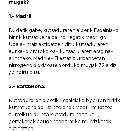
mugak?
1.- Madril.
Dudarik gabe, kutsaduraren aldetik Espainiako
hiririk kutsatuena da, horregatik Madrilgo
Udalak maiz aktibatzen ditu kutsaduraren
aurkako protokoloak kutsaduraren eraginak
arintzeko. Madrilek 11 estazio urbanoetan
nitrogeno dioxidoaren orduko mugak 32 aldiz
gainditu ditu.
2.- Bartzelona.
Kutsaduraren aldetik Espainiako bigarren hiririk
kutsatuena da, Bartzelonak Madril imitatzea
aurreikusi du eta kutsadura handiko
gertakariak daudenean trafiko murrizketak
aktibatzea.