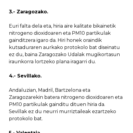
3.- Zaragozako.
Euri falta dela eta, hiria aire kalitate bikainetik
nitrogeno dioxidoaren eta PM10 partikulak
gainditzera igaro da. Hiri honek oraindik
kutsaduraren aurkako protokolo bat diseinatu
ez du, baina Zaragozako Udalak mugikortasun
iraunkorra lortzeko plana iragarri du.
4.- Sevillako.
Andaluzian, Madril, Bartzelona eta
Zaragozarekin batera nitrogeno dioxidoaren eta
PM10 partikulak gainditu dituen hiria da.
Sevillak ez du neurri murriztaileak ezartzeko
protokolo bat.
5.- Valentzia