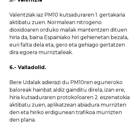
Valentziak iaz PM10 kutsaduraren 1. gertakaria
aktibatu zuen. Normalean nitrogeno
dioxidoaren orduko mailak mantentzen dituen
hiria da, baina Espainiako hiri gehienetan bezala,
euri falta dela eta, gero eta gehiago gertatzen
dira egoera murriztaileak.
6.- Valladolid.
Bere Udalak adierazi du PM10ren eguneroko
baloreak hainbat aldiz gainditu direla, izan ere,
hiria kutsaduraren protokoloaren 2. eszenatokia
aktibatu zuen, aplikatzean abiadura murrizten
den eta hiriko erdigunean trafikoa murrizten
den plana.