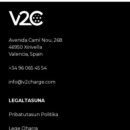
Avenida Camí Nou, 268
46950 Xirivella
Valencia, Spain
+34 96 065 45 54
info@v2charge.com
LEGALTASUNA
Pribatutasun Politika
Lege Oharra