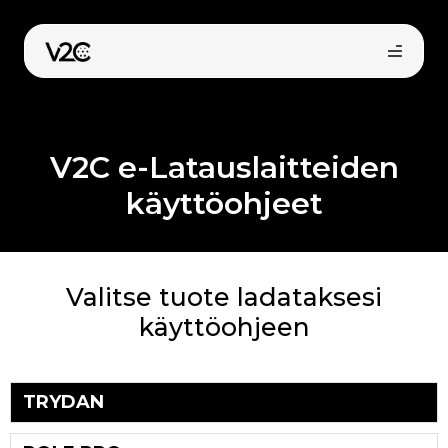
Siirry
sisältöön
V2C e-Latauslaitteiden
käyttöohjeet
Osta verkossa
Valitse tuote ladataksesi
käyttöohjeen
TRYDAN