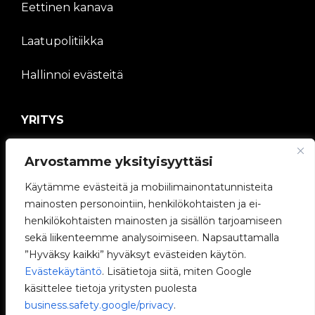
Eettinen kanava
Laatupolitiikka
Hallinnoi evästeitä
YRITYS
V2C-yhteisö
Arvostamme yksityisyyttäsi
Työskentele kanssamme
Käytämme evästeitä ja mobiilimainontatunnisteita
mainosten personointiin, henkilökohtaisten ja ei-
e-Chargers
henkilökohtaisten mainosten ja sisällön tarjoamiseen
sekä liikenteemme analysoimiseen. Napsauttamalla
V2C Power
”Hyväksy kaikki” hyväksyt evästeiden käytön.
Evästekäytäntö
. Lisätietoja siitä, miten Google
V2C Cloud
käsittelee tietoja yritysten puolesta
business.safety.google/privacy
.