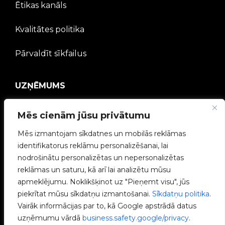
Ētikas kanāls
Kvalitātes politika
Pārvaldīt sīkfailus
UZŅĒMUMS
V2C kopiena
Mēs cienām jūsu privātumu
Strādā ar mums
Mēs izmantojam sīkdatnes un mobilās reklāmas
identifikatorus reklāmu personalizēšanai, lai
e-Chargers
nodrošinātu personalizētas un nepersonalizētas
reklāmas un saturu, kā arī lai analizētu mūsu
V2C Power
apmeklējumu. Noklikšķinot uz "Pieņemt visu", jūs
piekrītat mūsu sīkdatņu izmantošanai.
Sīkdatņu politika
.
V2C Cloud
Vairāk informācijas par to, kā Google apstrādā datus
uzņēmumu vārdā
business.safety.google/privacy
.