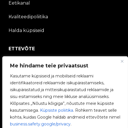
Eetikanal
Kvaliteedipoliitika
Halda küpsiseid
ETTEVÕTE
V2C kogukond
Me hindame teie privaatsust
Töötage meiega
Kasutame küpsiseid ja mobiilseid reklaami
identifikaatoreid reklaamide isikupärastamiseks,
e-Laadijad
isikupärastatud ja mitteisikupärastatud reklaamide ja
sisu esitamiseks ning meie liikluse analüüsimiseks.
V2C Power
Klõpsates „Nõustu kõigiga”, nõustute meie küpsiste
kasutamisega.
Küpsiste poliitika
. Rohkem teavet selle
V2C Cloud
kohta, kuidas Google haldab andmeid ettevõtete nimel
business.safety.google/privacy
.