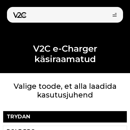
Skip
to
content
V2C e-Charger
käsiraamatud
Osta veebist
Valige toode, et alla laadida
kasutusjuhend
TRYDAN