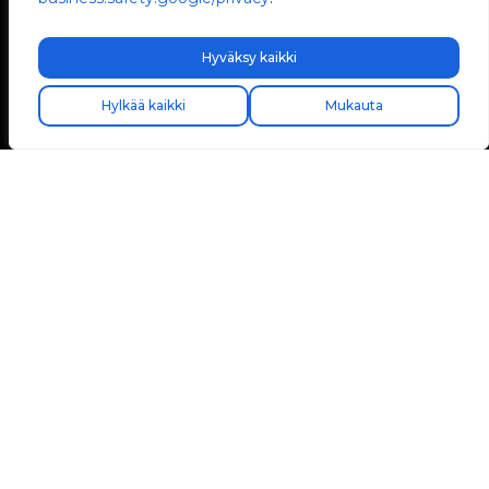
Hyväksy kaikki
Hylkää kaikki
Mukauta
Avenida Camí Nou, 268
46950 Xirivella
Valencia, Espanja
+34 96 065 45 54
info@v2charge.com
LAILLISUUS
Tietosuojakäytäntö
Oikeudellinen huomautus