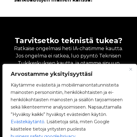
Tarvitsetko teknistä tukea?
Ratkaise ongelmasi heti IA-chatimme kautta.
Jos ongelma ei ratkea, luo pyyntö Teknisen
Tukikeskuksen kautta, ja otamme sinuun
yhteyttä mahdollisimman pian tarjotaksemme
Arvostamme yksityisyyttäsi
parhaan ratkaisun.
Käytämme evästeitä ja mobiilimainontatunnisteita
Kysy AI-chatiltamme
mainosten personointiin, henkilökohtaisten ja ei-
henkilökohtaisten mainosten ja sisällön tarjoamiseen
Ota yhteyttä tekniseen tukeen
sekä liikenteemme analysoimiseen. Napsauttamalla
”Hyväksy kaikki” hyväksyt evästeiden käytön.
Evästekäytäntö
. Lisätietoja siitä, miten Google
käsittelee tietoja yritysten puolesta
business.safety.google/privacy
.