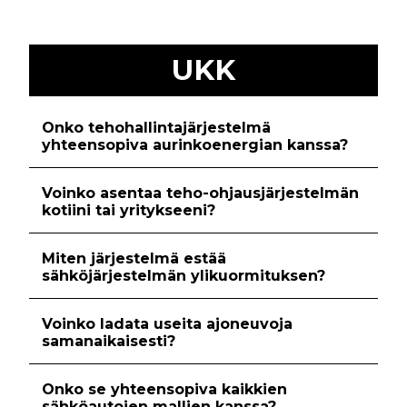
UKK
Onko tehohallintajärjestelmä
yhteensopiva
aurinkoenergian
kanssa?
Voinko asentaa teho-ohjausjärjestelmän
kotiini tai yritykseeni?
Miten järjestelmä estää
sähköjärjestelmän ylikuormituksen?
Voinko ladata useita ajoneuvoja
samanaikaisesti?
Onko se yhteensopiva kaikkien
sähköautojen mallien kanssa?