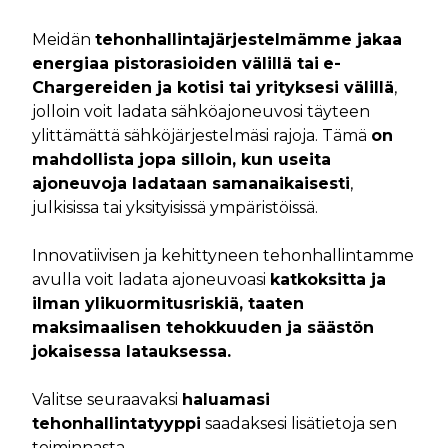
Meidän
tehonhallintajärjestelmämme jakaa
energiaa pistorasioiden välillä tai
e-
Chargereiden ja kotisi tai yrityksesi välillä
,
jolloin voit ladata sähköajoneuvosi täyteen
ylittämättä sähköjärjestelmäsi rajoja. Tämä
on
mahdollista jopa silloin, kun useita
ajoneuvoja ladataan samanaikaisesti
,
julkisissa tai yksityisissä ympäristöissä.
Innovatiivisen ja kehittyneen tehonhallintamme
avulla voit ladata ajoneuvoasi
katkoksitta ja
ilman ylikuormitusriskiä, taaten
maksimaalisen tehokkuuden ja säästön
jokaisessa latauksessa.
Valitse seuraavaksi
haluamasi
tehonhallintatyyppi
saadaksesi lisätietoja sen
toiminnasta.