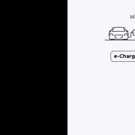
M
e-Charg