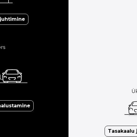
juhtimine
rs
Ük
aalustamine
Tasakaalu 