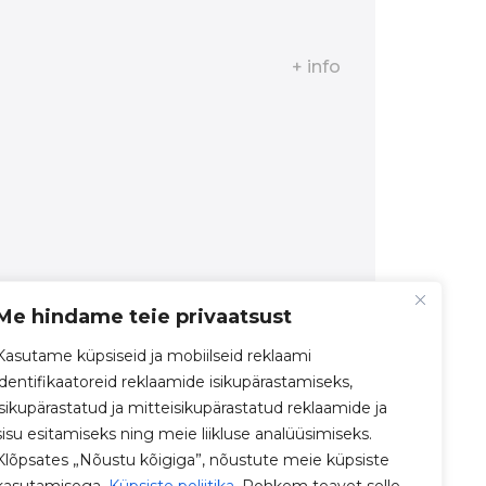
+ info
Me hindame teie privaatsust
Kasutame küpsiseid ja mobiilseid reklaami
identifikaatoreid reklaamide isikupärastamiseks,
isikupärastatud ja mitteisikupärastatud reklaamide ja
sisu esitamiseks ning meie liikluse analüüsimiseks.
Klõpsates „Nõustu kõigiga”, nõustute meie küpsiste