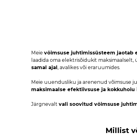
Meie
võimsuse juhtimissüsteem jaotab e
laadida oma elektrisõidukit maksimaalselt,
samal ajal
, avalikes või eraruumides.
Meie uuendusliku ja arenenud võimsuse ju
maksimaalse efektiivsuse ja kokkuhoiu i
Järgnevalt
vali soovitud võimsuse juhti
Millist 