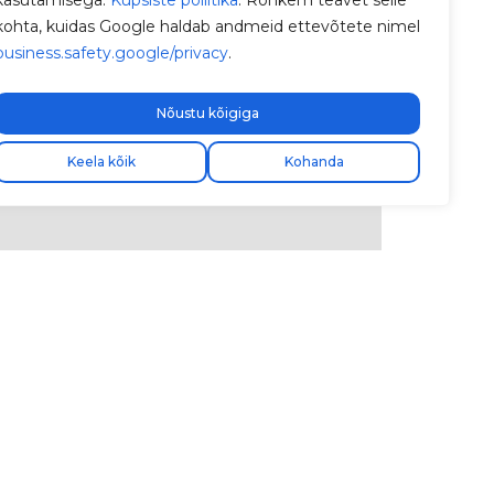
kasutamisega.
Küpsiste poliitika
. Rohkem teavet selle
kohta, kuidas Google haldab andmeid ettevõtete nimel
business.safety.google/privacy
.
Nõustu kõigiga
Keela kõik
Kohanda