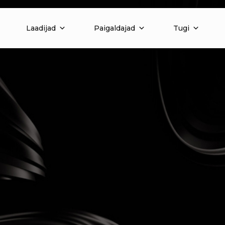
Laadijad
Paigaldajad
Tugi