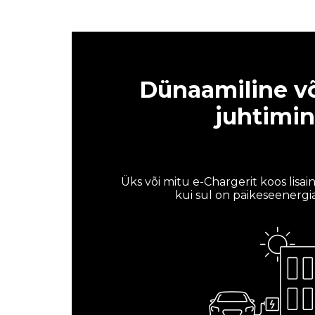
Dünaamiline v
juhtimi
Üks või mitu e-Chargerit koos lisains
kui sul on päikeseenerg