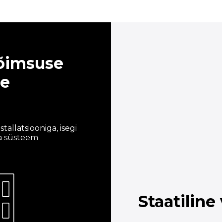
õimsuse
ne
tallatsiooniga, isegi
ia süsteem
Staatiline