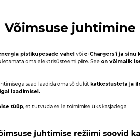
Võimsuse juhtimine
nergia pistikupesade vahel
või
e-Chargers’i ja sinu
 ületamata oma elektrisüsteemi piire. See
on võimalik ise
htimisega saad laadida oma sõidukit
katkestusteta ja i
gal laadimisel.
mise tüüp
, et tutvuda selle toimimise üksikasjadega.
võimsuse juhtimise režiimi soovid 