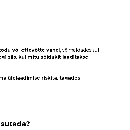
 kodu või ettevõtte vahel
, võimaldades sul
gi siis, kui mitu sõidukit laaditakse
lma ülelaadimise riskita, tagades
kasutada?