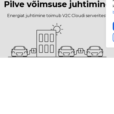
Pilve võimsuse juhtimine
Energiat juhtimine toimub V2C Cloudi serveritest
Pilve võimsuse juhtimine