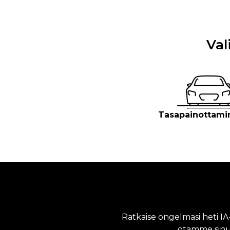
Val
Tasapainottamin
Ratkaise ongelmasi heti I
otamme sinu