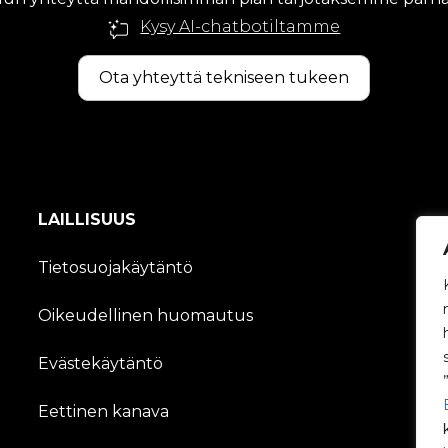
Kysy AI-chatbotiltamme
Ota yhteyttä tekniseen tukeen
LAILLISUUS
Tietosuojakäytäntö
Oikeudellinen huomautus
Evästekäytäntö
Eettinen kanava