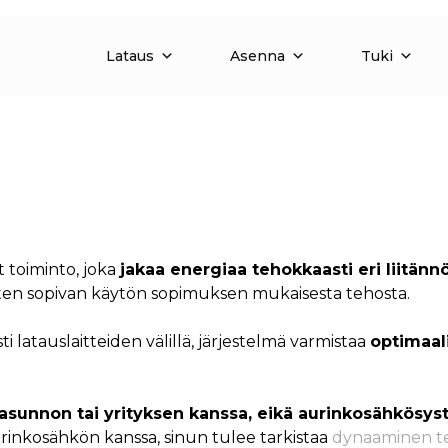
Lataus
Asenna
Tuki
 toiminto, joka
jakaa energiaa tehokkaasti eri liitänn
aaten sopivan käytön sopimuksen mukaisesta tehosta.
 latauslaitteiden välillä, järjestelmä varmistaa
optimaali
 asunnon tai yrityksen kanssa, eikä aurinkosähkösy
urinkosähkön kanssa, sinun tulee tarkistaa
dynaaminen te