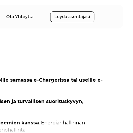
Ota Yhteyttä
Löydä asentajasi
öille samassa e-Chargerissa tai useille e-
sen ja turvallisen suorituskyvyn
,
steemien kanssa
. Energianhallinnan
hohallinta
.