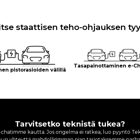
itse staattisen teho-ohjauksen ty
Tasapainottaminen e-Cha
en pistorasioiden välillä
Tarvitsetko teknistä tukea?
A-chatimme kautta. Jos ongelma ei ratkea, luo pyyntö Te
un yhteyttä mahdollisimman pian tarjotaksemme parhaa