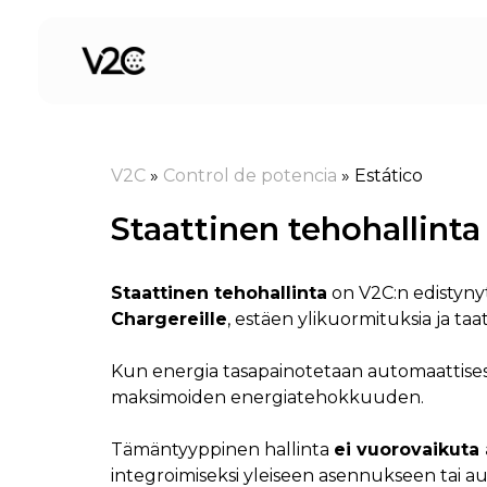
Siirry
sisältöön
V2C
»
Control de potencia
»
Estático
Staattinen tehohallinta
Staattinen tehohallinta
on V2C:n edistynyt
Chargereille
, estäen ylikuormituksia ja t
Kun energia tasapainotetaan automaattisesti
maksimoiden energiatehokkuuden.
Tämäntyyppinen hallinta
ei vuorovaikuta
integroimiseksi yleiseen asennukseen tai a