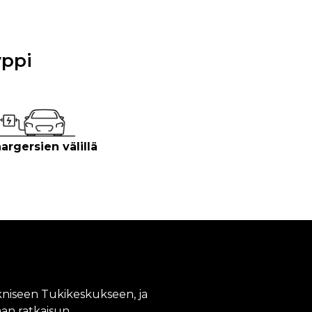
yppi
rgersien välillä
kniseen Tukikeskukseen, ja
n ratkaisun.