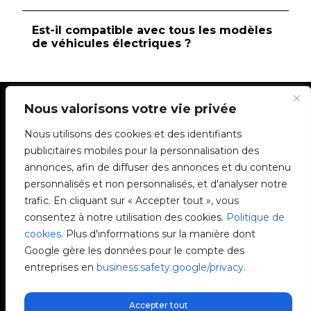
Est-il compatible avec tous les modèles
de véhicules électriques ?
Nous valorisons votre vie privée
Avez-vous besoin
Nous utilisons des cookies et des identifiants
publicitaires mobiles pour la personnalisation des
d’assistance technique ?
annonces, afin de diffuser des annonces et du contenu
Résolvez votre incident instantanément via
personnalisés et non personnalisés, et d'analyser notre
notre Chat avec IA. Si cela n’est pas résolu,
trafic. En cliquant sur « Accepter tout », vous
générez une demande dans le Centre de
consentez à notre utilisation des cookies.
Politique de
Support Technique et nous vous contacterons
cookies
. Plus d'informations sur la manière dont
dès que possible pour vous offrir la meilleure
Google gère les données pour le compte des
solution.
entreprises en
business.safety.google/privacy
.
Posez votre question à notre Chat avec IA
Accepter tout