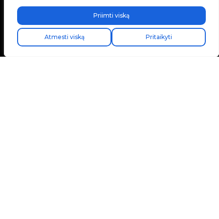
Priimti viską
Atmesti viską
Pritaikyti
Avenida Camí Nou, 268
46950 Xirivella
Valencia, Ispanija
+34 96 065 45 54
info@v2charge.com
ĮMONĖ
V2C bendruomenė
Dirbkite su mumis
Elektromobilių įkrovikliai