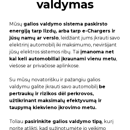
valdymas
Mūsų
galios valdymo sistema paskirsto
energiją tarp lizdų, arba
tarp e-Chargers ir
jūsų namų ar verslo
, leidžiant jums įkrauti savo
elektrinį automobilį iki maksimumo, neviršijant
jūsų elektros sistemos ribų. Tai
įmanoma net
kai keli automobiliai įkraunami vienu metu
,
viešose ar privačiose aplinkose.
Su mūsų novatorišku ir pažangiu galios
valdymu galite įkrauti savo automobilį
be
pertraukų ir rizikos dėl perkrovos,
užtikrinant maksimalų efektyvumą ir
taupymą kiekvieno įkrovimo metu.
Toliau
pasirinkite galios valdymo tipą
, kurį
norite atlikti, kad sužinotumėte jo veikimo