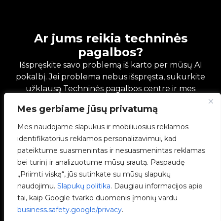
Ar jums reikia techninės
pagalbos?
Išspręskite savo problemą iš karto per mūsų AI
pokalbį. Jei problema nebus išspręsta, sukurkite
užklausą Techninės pagalbos centre ir mes
susisieksime su jumis kuo greičiau, kad
Mes gerbiame jūsų privatumą
pasiūlytume geriausią sprendimą.
Klauskite mūsų IA pokalbių roboto
Mes naudojame slapukus ir mobiliuosius reklamos
identifikatorius reklamos personalizavimui, kad
pateiktume suasmenintas ir nesuasmenintas reklamas
Susisiekite su Technine Pagalba
bei turinį ir analizuotume mūsų srautą. Paspaudę
„Priimti viską“, jūs sutinkate su mūsų slapukų
naudojimu.
Slapukų politika
. Daugiau informacijos apie
tai, kaip Google tvarko duomenis įmonių vardu
business.safety.google/privacy
.