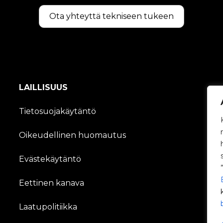
Ota yhteyttä tekniseen tukeen
LAILLISUUS
Tietosuojakäytäntö
Oikeudellinen huomautus
Evästekäytäntö
Eettinen kanava
Laatupolitiikka