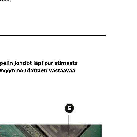
pelin johdot läpi puristimesta
eholevyyn noudattaen vastaavaa