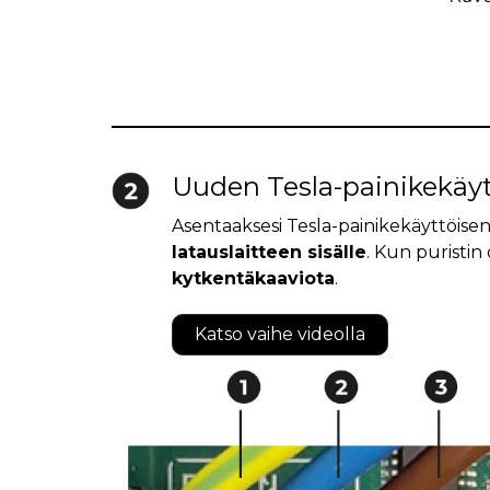
Uuden Tesla-painikekäyt
Asentaaksesi Tesla-painikekäyttöisen
latauslaitteen sisälle
. Kun puristin
kytkentäkaaviota
.
Katso vaihe videolla