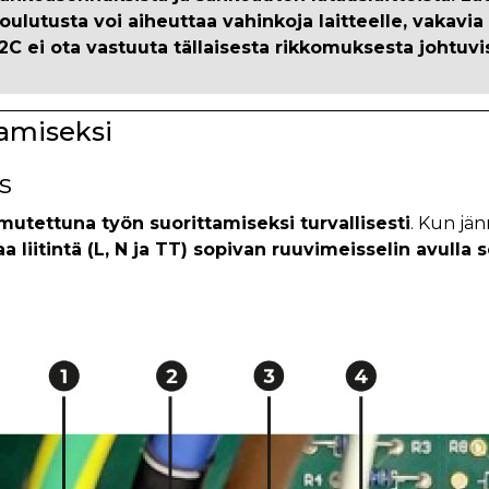
ulutusta voi aiheuttaa vahinkoja laitteelle, vakavia
V2C ei ota vastuuta tällaisesta rikkomuksesta johtuvi
tamiseksi
s
mutettuna työn suorittamiseksi turvallisesti
. Kun jän
liitintä (L, N ja TT) sopivan ruuvimeisselin avulla s