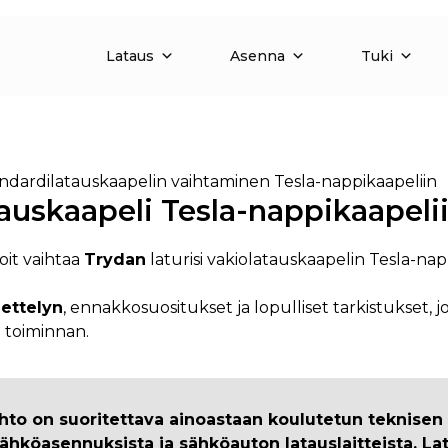
Lataus
Asenna
Tuki
ndardilatauskaapelin vaihtaminen Tesla-nappikaapeliin
tauskaapeli Tesla-nappikaapeli
oit vaihtaa
Trydan
laturisi vakiolatauskaapelin Tesla-nap
ettelyn
, ennakkosuositukset ja lopulliset tarkistukset, 
n toiminnan.
ihto on suoritettava ainoastaan
koulutetun teknisen
sähköasennuksista ja sähköauton latauslaitteista. Lat