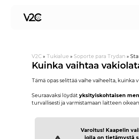
Siirry
sisältöön
V2C
»
Tukialue
»
Soporte para Trydan
»
Sta
Kuinka vaihtaa vakiola
Tämä opas selittää vaihe vaiheelta, kuinka v
Seuraavaksi löydät
yksityiskohtaisen men
turvallisesti ja varmistamaan laitteen oikea
Varoitus! Kaapelin va
jolla on tietämystä 