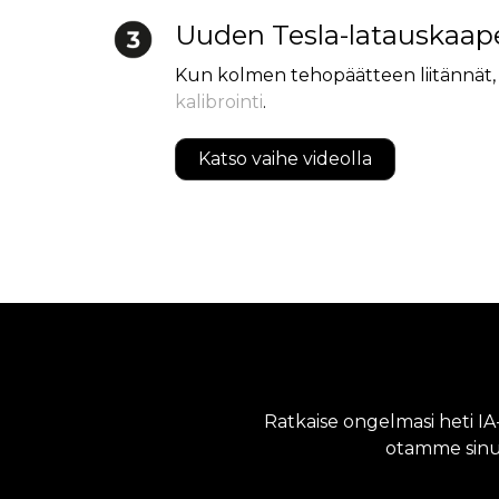
Uuden Tesla-latauskaape
Kun kolmen tehopäätteen liitännät, 
kalibrointi
.
Katso vaihe videolla
Ratkaise ongelmasi heti I
otamme sinu