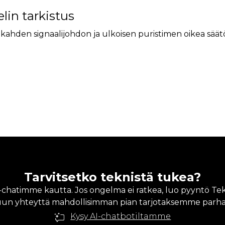
lin tarkistus
kahden signaalijohdon ja ulkoisen puristimen oikea säätö
Tarvitsetko teknistä tukea?
A-chatimme kautta. Jos ongelma ei ratkea, luo pyyntö Te
un yhteyttä mahdollisimman pian tarjotaksemme parhaa
Kysy AI-chatbotiltamme