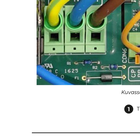
Kuvassa
T