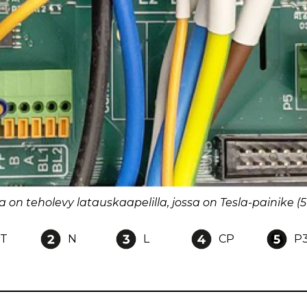
 on teholevy latauskaapelilla, jossa on Tesla-painike (5
T
N
L
CP
P3