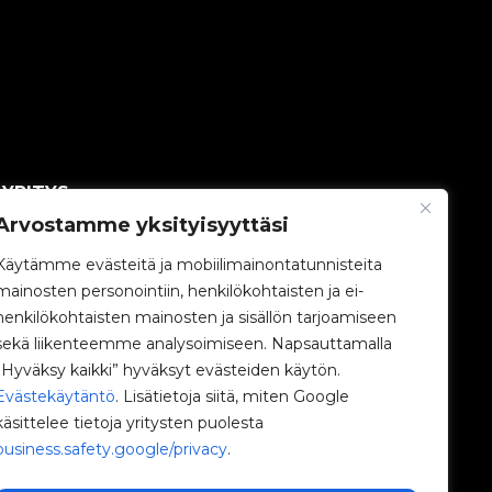
YRITYS
Arvostamme yksityisyyttäsi
V2C-yhteisö
Käytämme evästeitä ja mobiilimainontatunnisteita
mainosten personointiin, henkilökohtaisten ja ei-
Työskentele kanssamme
henkilökohtaisten mainosten ja sisällön tarjoamiseen
sekä liikenteemme analysoimiseen. Napsauttamalla
e-Chargers
”Hyväksy kaikki” hyväksyt evästeiden käytön.
Evästekäytäntö
. Lisätietoja siitä, miten Google
V2C Power
käsittelee tietoja yritysten puolesta
business.safety.google/privacy
.
V2C Cloud