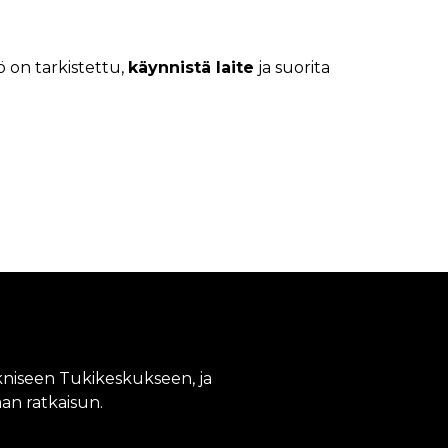
 on tarkistettu,
käynnistä laite
ja suorita
kniseen Tukikeskukseen, ja
n ratkaisun.