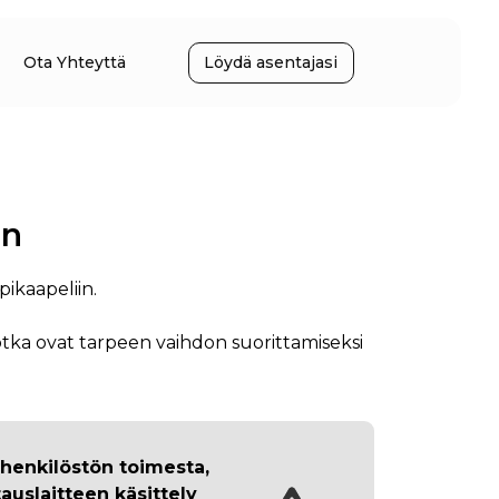
Ota Yhteyttä
Löydä asentajasi
in
pikaapeliin.
jotka ovat tarpeen vaihdon suorittamiseksi
 henkilöstön
toimesta,
auslaitteen käsittely