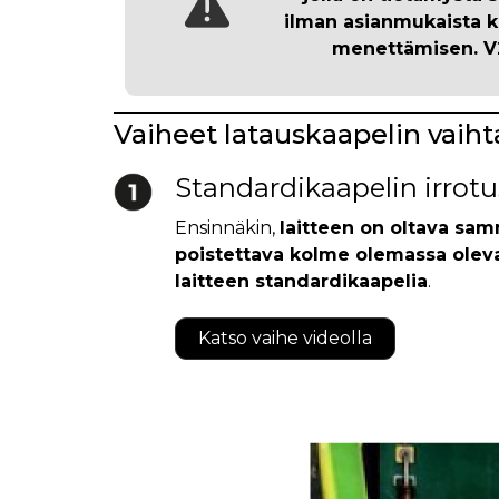
ilman asianmukaista ko
menettämisen
. 
Vaiheet latauskaapelin vaih
Standardikaapelin irrotu
Ensinnäkin,
laitteen on oltava sam
poistettava kolme olemassa olevaa 
laitteen standardikaapelia
.
Katso vaihe videolla