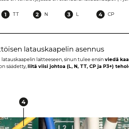
TT
N
L
CP
töisen latauskaapelin asennus
 latauskaapelin laitteeseen, sinun tulee ensin
viedä kaa
 on säädetty,
liitä viisi johtoa (L, N, TT, CP ja P3+) t