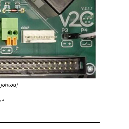
 johtoa)
 +