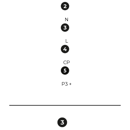
N
L
CP
P3 +