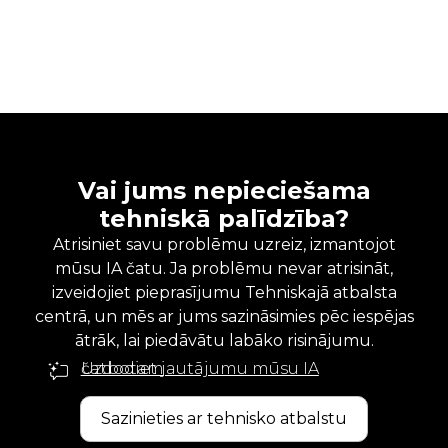
Vai jums nepieciešama
tehniskā palīdzība?
Atrisiniet savu problēmu uzreiz, izmantojot
mūsu IA čatu. Ja problēmu nevar atrisināt,
izveidojiet pieprasījumu Tehniskajā atbalsta
centrā, un mēs ar jums sazināsimies pēc iespējas
ātrāk, lai piedāvātu labāko risinājumu.
Uzdodiet jautājumu mūsu IA čatbotam
Sazinieties ar tehnisko atbalstu