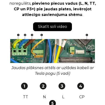
noregulēts,
pievieno piecus vadus (L, N, TT,
CP un P3+) pie jaudas plates, ievērojot
attiecīgo savienojuma shēmu
.
Skatīt soli video
Jaudas plāksnes attēls ar uzlādes kabeli ar
Tesla pogu (5 vadi)
TT
N
L
CP