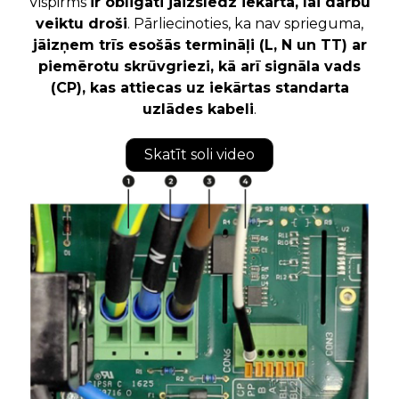
Vispirms
ir obligāti jāizslēdz iekārta, lai darbu
veiktu droši
. Pārliecinoties, ka nav sprieguma,
jāizņem trīs esošās termināļi (L, N un TT) ar
piemērotu skrūvgriezi, kā arī signāla vads
(CP), kas attiecas uz iekārtas standarta
uzlādes kabeli
.
Skatīt soli video