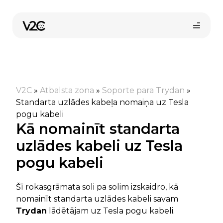
Skip
to
content
V2C
»
Atbalsta zona
»
Soporte para Trydan
»
Standarta uzlādes kabeļa nomaiņa uz Tesla
pogu kabeli
Kā nomainīt standarta
Pirkt tiešsaistē
uzlādes kabeli uz Tesla
pogu kabeli
Šī rokasgrāmata soli pa solim izskaidro, kā
nomainīt standarta uzlādes kabeli savam
Trydan
lādētājam uz Tesla pogu kabeli.