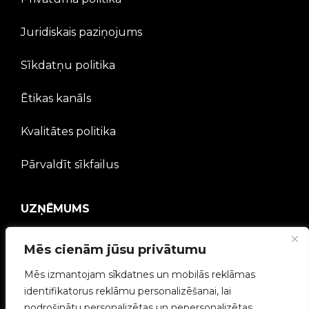
Juridiskais paziņojums
Sīkdatņu politika
Ētikas kanāls
Kvalitātes politika
Pārvaldīt sīkfailus
UZŅĒMUMS
V2C kopiena
Mēs cienām jūsu privātumu
Mēs izmantojam sīkdatnes un mobilās reklāmas
Strādā ar mums
identifikatorus reklāmu personalizēšanai, lai
nodrošinātu personalizētas un nepersonalizētas
e-Chargers