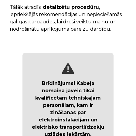
Tālāk atradīsi
detalizētu procedūru
,
iepriekšējās rekomendācijas un nepieciešamās
galīgās pārbaudes, lai droši veiktu maiņu un
nodrošinātu aprīkojuma pareizu darbību.
Brīdinājums! Kabeļa
nomaiņa jāveic tikai
kvalificētam tehniskajam
personālam
, kam ir
zināšanas par
elektroinstalācijām un
elektrisko transportlīdzekļu
uzlādes iekārtām.