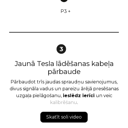
P3 +
Jaunā Tesla lādēšanas kabeļa
pārbaude
Pārbaudot trīs jaudas spraudņu savienojumus,
divus signāla vadus un pareizu ārējā presēšanas
uzgaļa pielāgošanu,
ieslēdz ierīci
un veic
kalibrēšanu
.
Skatīt soli video