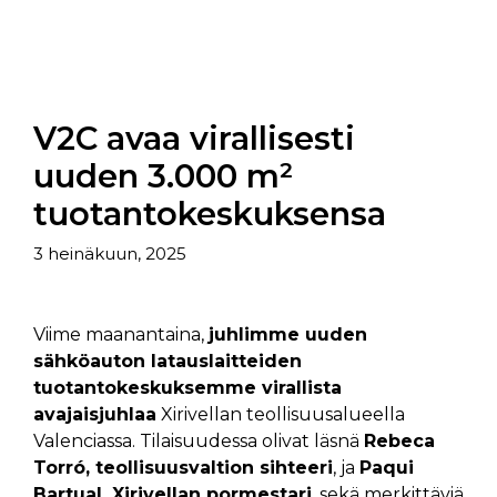
V2C avaa virallisesti
uuden 3.000 m²
tuotantokeskuksensa
3 heinäkuun, 2025
Viime maanantaina,
juhlimme uuden
sähköauton latauslaitteiden
tuotantokeskuksemme virallista
avajaisjuhlaa
Xirivellan teollisuusalueella
Valenciassa. Tilaisuudessa olivat läsnä
Rebeca
Torró, teollisuusvaltion sihteeri
, ja
Paqui
Bartual, Xirivellan pormestari
, sekä merkittäviä