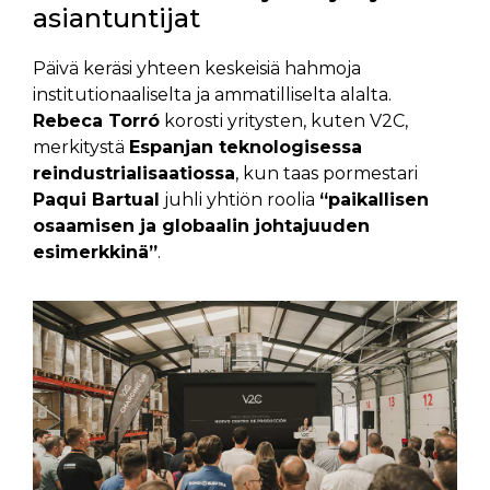
asiantuntijat
Päivä keräsi yhteen keskeisiä hahmoja
institutionaaliselta ja ammatilliselta alalta.
Rebeca Torró
korosti yritysten, kuten V2C,
merkitystä
Espanjan teknologisessa
reindustrialisaatiossa
, kun taas pormestari
Paqui Bartual
juhli yhtiön roolia
“paikallisen
osaamisen ja globaalin johtajuuden
esimerkkinä”
.