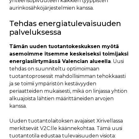
yhteensopivuuteen kaikkien tyyppisten
aurinkosähköjärjestelmien kanssa.
Tehdas energiatulevaisuuden
palveluksessa
Tämän uuden tuotantokeskuksen myötä
asemoimme itsemme keskeiseksi toimijaksi
energiasiirtymässä Valencian alueella
. Uusi
tehdas on suunniteltu optimoimaan
tuotantoprosessit mahdollisimman tehokkaasti
ja se toimii ympäristön kestävyyden
periaatteiden mukaisesti, mikä on linjassa yhtiön
alkuajoista lähtien määrittäneiden arvojen
kanssa.
Uuden tuotantolaitoksen avajaiset Xirivellassa
merkitsevät V2C:lle käännekohtaa. Tämä uusi
tuotantotila edustaa tulevaisuuden visiota: