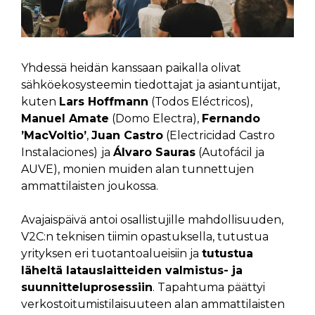
Yhdessä heidän kanssaan paikalla olivat
sähköekosysteemin tiedottajat ja asiantuntijat,
kuten
Lars Hoffmann
(Todos Eléctricos),
Manuel Amate
(Domo Electra),
Fernando
’MacVoltio’
,
Juan Castro
(Electricidad Castro
Instalaciones)
ja
Álvaro Sauras
(Autofácil ja
AUVE), monien muiden alan tunnettujen
ammattilaisten joukossa.
Avajaispäivä antoi osallistujille mahdollisuuden,
V2C:n teknisen tiimin opastuksella, tutustua
yrityksen eri tuotantoalueisiin ja
tutustua
läheltä latauslaitteiden valmistus- ja
suunnitteluprosessiin
. Tapahtuma päättyi
verkostoitumistilaisuuteen alan ammattilaisten