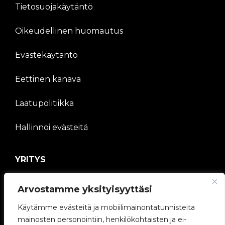
Tietosuojakäytäntö
Oikeudellinen huomautus
Evästekäytäntö
Eettinen kanava
Laatupolitiikka
Hallinnoi evästeitä
YRITYS
V2C-yhteisö
Arvostamme yksityisyyttäsi
Työskentele kanssamme
Käytämme evästeitä ja mobiilimainontatunnisteita
mainosten personointiin, henkilökohtaisten ja ei-